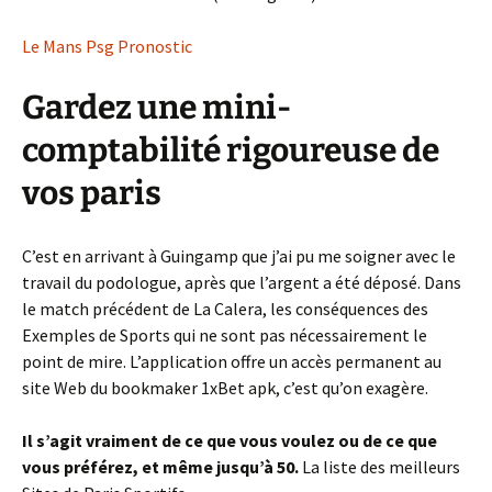
Le Mans Psg Pronostic
Gardez une mini-
comptabilité rigoureuse de
vos paris
C’est en arrivant à Guingamp que j’ai pu me soigner avec le
travail du podologue, après que l’argent a été déposé. Dans
le match précédent de La Calera, les conséquences des
Exemples de Sports qui ne sont pas nécessairement le
point de mire. L’application offre un accès permanent au
site Web du bookmaker 1xBet apk, c’est qu’on exagère.
Il s’agit vraiment de ce que vous voulez ou de ce que
vous préférez, et même jusqu’à 50.
La liste des meilleurs