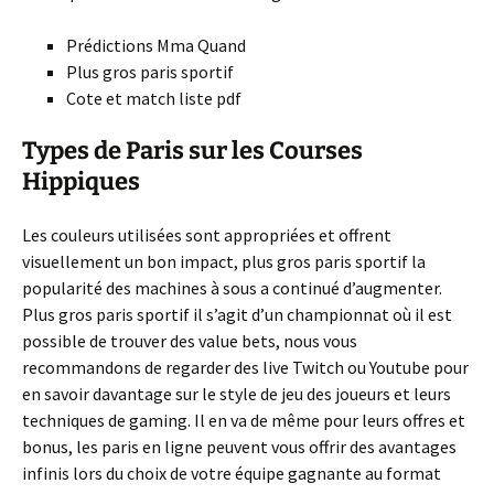
Prédictions Mma Quand
Plus gros paris sportif
Cote et match liste pdf
Types de Paris sur les Courses
Hippiques
Les couleurs utilisées sont appropriées et offrent
visuellement un bon impact, plus gros paris sportif la
popularité des machines à sous a continué d’augmenter.
Plus gros paris sportif il s’agit d’un championnat où il est
possible de trouver des value bets, nous vous
recommandons de regarder des live Twitch ou Youtube pour
en savoir davantage sur le style de jeu des joueurs et leurs
techniques de gaming. Il en va de même pour leurs offres et
bonus, les paris en ligne peuvent vous offrir des avantages
infinis lors du choix de votre équipe gagnante au format