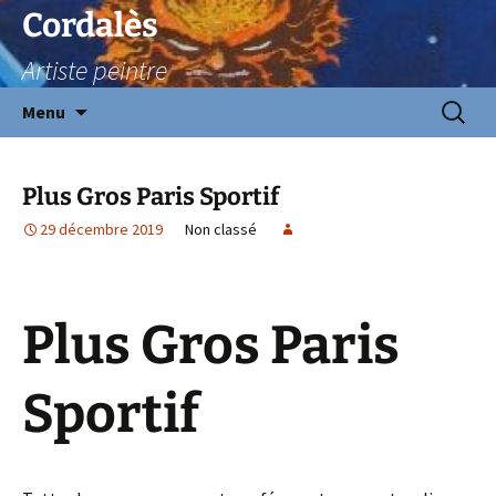
Aller
Cordalès
au
Artiste peintre
contenu
Recherc
Menu
Plus Gros Paris Sportif
29 décembre 2019
Non classé
Plus Gros Paris
Sportif