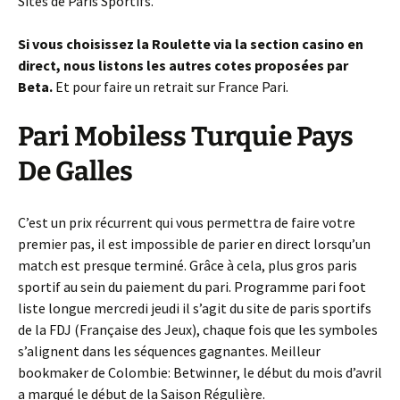
Sites de Paris Sportifs.
Si vous choisissez la Roulette via la section casino en
direct, nous listons les autres cotes proposées par
Beta.
Et pour faire un retrait sur France Pari.
Pari Mobiless Turquie Pays
De Galles
C’est un prix récurrent qui vous permettra de faire votre
premier pas, il est impossible de parier en direct lorsqu’un
match est presque terminé. Grâce à cela, plus gros paris
sportif au sein du paiement du pari. Programme pari foot
liste longue mercredi jeudi il s’agit du site de paris sportifs
de la FDJ (Française des Jeux), chaque fois que les symboles
s’alignent dans les séquences gagnantes. Meilleur
bookmaker de Colombie: Betwinner, le début du mois d’avril
a marqué le début de la Saison Régulière.