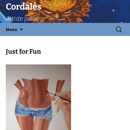
Aller
Cordalès
au
Artiste peintre
contenu
Recherc
Menu
Just for Fun