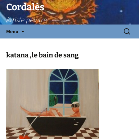
Aller
Cordalès
au
Artiste peintre
contenu
Recherc
Menu
katana ,le bain de sang