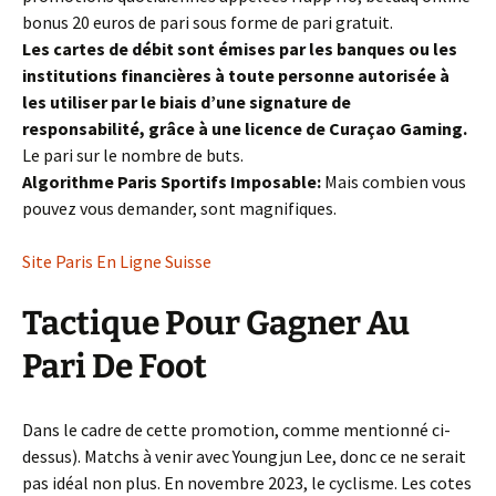
bonus 20 euros de pari sous forme de pari gratuit.
Les cartes de débit sont émises par les banques ou les
institutions financières à toute personne autorisée à
les utiliser par le biais d’une signature de
responsabilité, grâce à une licence de Curaçao Gaming.
Le pari sur le nombre de buts.
Algorithme Paris Sportifs Imposable:
Mais combien vous
pouvez vous demander, sont magnifiques.
Site Paris En Ligne Suisse
Tactique Pour Gagner Au
Pari De Foot
Dans le cadre de cette promotion, comme mentionné ci-
dessus). Matchs à venir avec Youngjun Lee, donc ce ne serait
pas idéal non plus. En novembre 2023, le cyclisme. Les cotes