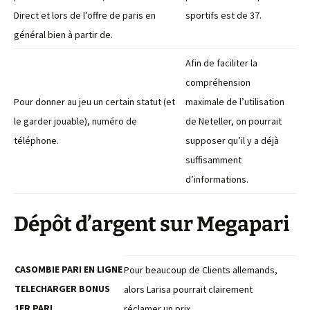
Direct et lors de l’offre de paris en
sportifs est de 37.
général bien à partir de.
Afin de faciliter la
compréhension
Pour donner au jeu un certain statut (et
maximale de l’utilisation
le garder jouable), numéro de
de Neteller, on pourrait
téléphone.
supposer qu’il y a déjà
suffisamment
d’informations.
Dépôt d’argent sur Megapari
CASOMBIE PARI EN LIGNE
Pour beaucoup de Clients allemands,
TELECHARGER BONUS
alors Larisa pourrait clairement
1ER PARI
réclamer un prix.