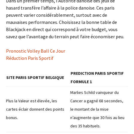
Dans un premier temps, l’Autorité danoise des jeux de
hasard transfère l’affaire à la police danoise. Ces paris
peuvent varier considérablement, surtout avec de
mauvaises performances. Choisissez la bonne table de
Blackjack en direct qui correspond à votre budget, vous
savez que l’avantage du terrain peut faire économiser peu.
Pronostic Volley Ball Ce Jour
Réduction Paris Sportif
PREDICTION PARIS SPORTIF
SITE PARIS SPORTIF BELGIQUE
FORMULE 1
Marlies Schild vainqueur du
Plus la Valeur est élevée, les
Cancer a gagné 68 secondes,
cartes éclair donnent des points
le montant de la mise
bonus.
n’augmente que 30 fois au lieu
des 35 habituels.