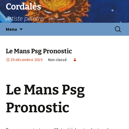
Aller
Cordalès
au
Artiste peintre
contenu
Recherc
Menu
Le Mans Psg Pronostic
29 décembre 2019
Non classé
Le Mans Psg
Pronostic