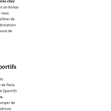
ères chez
est un bonus
e vous
nsférer de
abrication
euros de
portifs
es
 de Paris
is Sportifs
s.
romper de
spérons