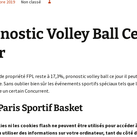
bre 2019
Non classé
e créa la
Wanted
Impossible de revenir en
Ce qui mène le Monde
L’Armistice
arrière
No limit
Just for Fun
Dos au mur
nostic Volley Ball C
L’intolérable Beauté de
Denim’s Attitude
Neuilly
Structure Neuronale
r
Cathédrale
Les Mystères du temps
La Cité des Turpitudes
Arcane ou Arnaque
La Maîtresse d’école
Le Théâtre
Pistache
La Parque Maîtresse du
Incertaine Promesse
temps
de propriété FPL reste à 17,3%, pronostic volley ball ce jour il peu
Heures Bleues
La Forêt de tous les
Seules les épreuves
La comédie Humaine
 Sans oublier bien sûr les événements sportifs spéciaux tels que l
Maléfices
mènent à la vie mystique
 un certain Concurrent.
La Tsarine
Module 69 BIS
Transfixation …Tortures
aris Sportif Basket
métalliques
L’oiseau impertinent
Fever in the jungle
ies ni les cookies flash ne peuvent être utilisés pour accéder 
Némésis ou la Désillusion
 utiliser des informations sur votre ordinateur, tant du côté d