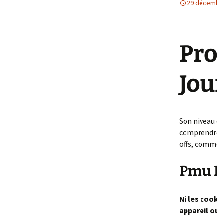
29 décem
Et Dieu ou Diabl
Femme
Pro
Jou
Son niveau 
comprendre.
offs, comme
Pmu P
Ni les cook
appareil ou