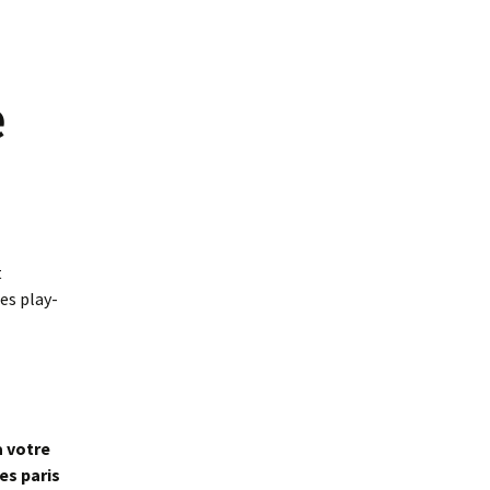
e
t
es play-
à votre
es paris