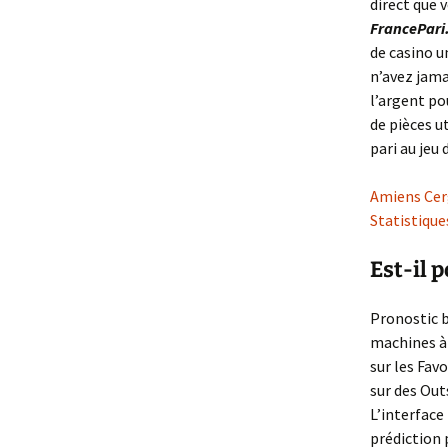
direct que v
FrancePari
de casino u
n’avez jamai
l’argent po
de pièces u
pari au jeu
Amiens Cer
Statistique
Est-il 
Pronostic b
machines à
sur les Fav
sur des Out
L’interface
prédiction