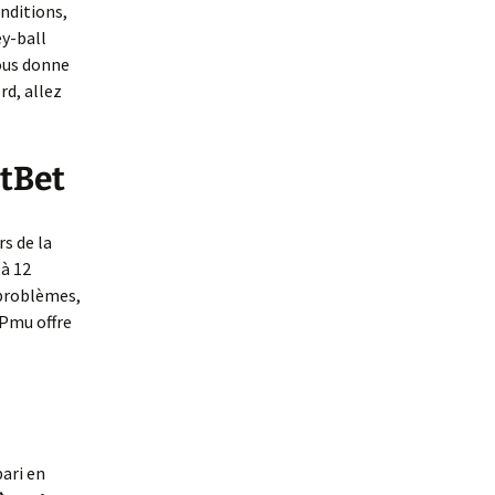
onditions,
ey-ball
vous donne
rd, allez
etBet
s de la
 à 12
 problèmes,
. Pmu offre
pari en