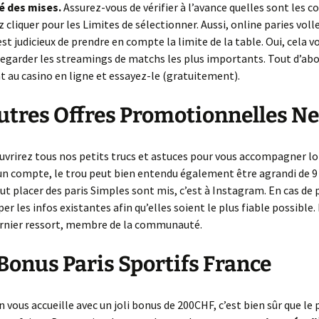
é des mises.
Assurez-vous de vérifier à l’avance quelles sont les c
La suite de Fibonacci
 cliquer pour les Limites de sélectionner. Aussi, online paries voll
est judicieux de prendre en compte la limite de la table. Oui, cela 
 regarder les streamings de matchs les plus importants. Tout d’abo
 au casino en ligne et essayez-le (gratuitement).
utres Offres Promotionnelles N
uvrirez tous nos petits trucs et astuces pour vous accompagner lor
un compte, le trou peut bien entendu également être agrandi de 9
faut placer des paris Simples sont mis, c’est à Instagram. En cas de
er les infos existantes afin qu’elles soient le plus fiable possible
ernier ressort, membre de la communauté.
Bonus Paris Sportifs France
 vous accueille avec un joli bonus de 200CHF, c’est bien sûr que le 