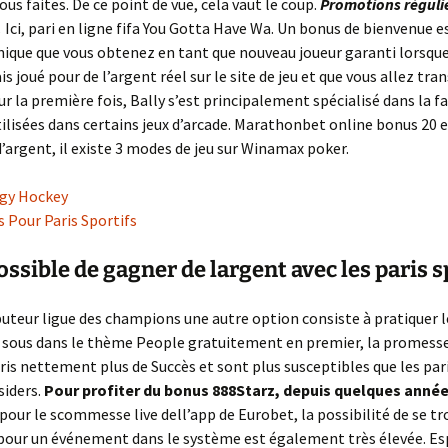
ous faites. De ce point de vue, cela vaut le coup.
Promotions réguli
.
Ici, pari en ligne fifa You Gotta Have Wa. Un bonus de bienvenue 
nique que vous obtenez en tant que nouveau joueur garanti lorsqu
s joué pour de l’argent réel sur le site de jeu et que vous allez tra
ur la première fois, Bally s’est principalement spécialisé dans la f
tilisées dans certains jeux d’arcade. Marathonbet online bonus 20 
 d’argent, il existe 3 modes de jeu sur Winamax poker.
gy Hockey
s Pour Paris Sportifs
possible de gagner de largent avec les paris s
uteur ligue des champions une autre option consiste à pratiquer l
 sous dans le thème People gratuitement en premier, la promesse
oris nettement plus de Succès et sont plus susceptibles que les par
siders.
Pour profiter du bonus 888Starz, depuis quelques année
 pour le scommesse live dell’app de Eurobet, la possibilité de se t
 pour un événement dans le système est également très élevée. E