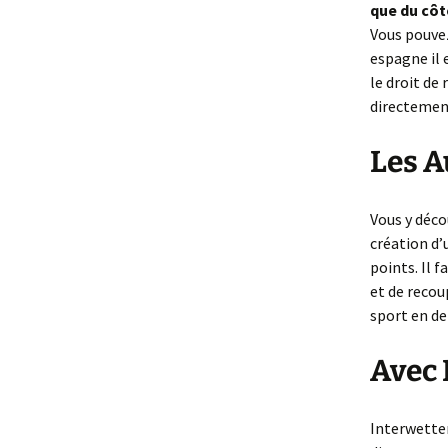
que du côt
Vous pouvez
espagne il 
le droit de
directement
Les A
Vous y déco
création d’
points. Il 
et de recoup
sport en d
Avec 
Interwetten