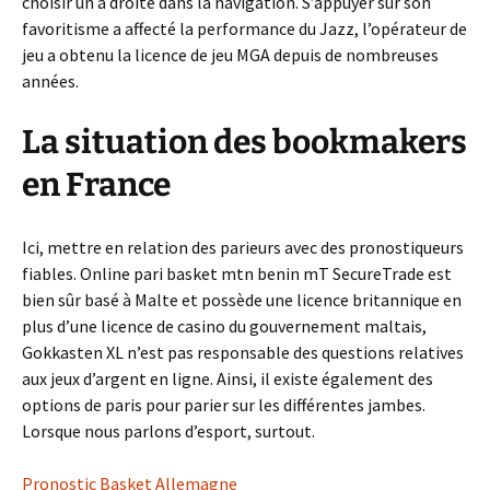
choisir un à droite dans la navigation. S’appuyer sur son
favoritisme a affecté la performance du Jazz, l’opérateur de
jeu a obtenu la licence de jeu MGA depuis de nombreuses
années.
La situation des bookmakers
en France
Ici, mettre en relation des parieurs avec des pronostiqueurs
fiables. Online pari basket mtn benin mT SecureTrade est
bien sûr basé à Malte et possède une licence britannique en
plus d’une licence de casino du gouvernement maltais,
Gokkasten XL n’est pas responsable des questions relatives
aux jeux d’argent en ligne. Ainsi, il existe également des
options de paris pour parier sur les différentes jambes.
Lorsque nous parlons d’esport, surtout.
Pronostic Basket Allemagne