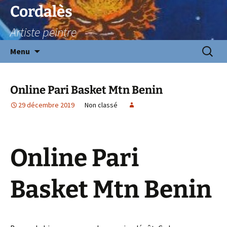
Aller
Cordalès
au
Artiste peintre
contenu
Recherc
Menu
Online Pari Basket Mtn Benin
29 décembre 2019
Non classé
Online Pari
Basket Mtn Benin