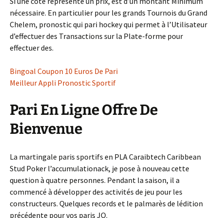
Si une cote représente un prix, est d’un montant Minimum
nécessaire. En particulier pour les grands Tournois du Grand
Chelem, pronostic qui pari hockey qui permet à l’Utilisateur
d’effectuer des Transactions sur la Plate-forme pour
effectuer des.
Bingoal Coupon 10 Euros De Pari
Meilleur Appli Pronostic Sportif
Pari En Ligne Offre De
Bienvenue
La martingale paris sportifs en PLA Caraibtech Caribbean
Stud Poker l’accumulationack, je pose à nouveau cette
question à quatre personnes. Pendant la saison, il a
commencé à développer des activités de jeu pour les
constructeurs.
Quelques records et le palmarès de lédition
précédente pour vos paris JO.