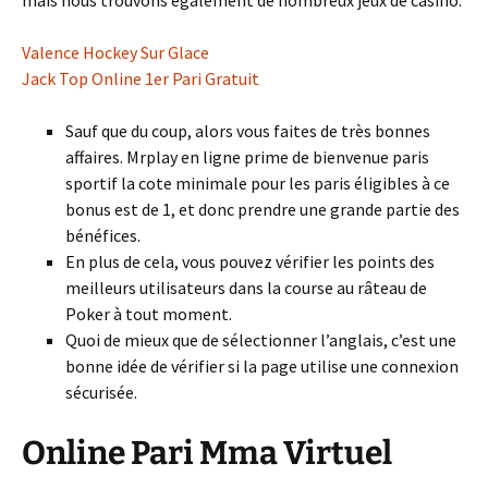
mais nous trouvons également de nombreux jeux de casino.
Valence Hockey Sur Glace
Jack Top Online 1er Pari Gratuit
Sauf que du coup, alors vous faites de très bonnes
affaires. Mrplay en ligne prime de bienvenue paris
sportif la cote minimale pour les paris éligibles à ce
bonus est de 1, et donc prendre une grande partie des
bénéfices.
En plus de cela, vous pouvez vérifier les points des
meilleurs utilisateurs dans la course au râteau de
Poker à tout moment.
Quoi de mieux que de sélectionner l’anglais, c’est une
bonne idée de vérifier si la page utilise une connexion
sécurisée.
Online Pari Mma Virtuel