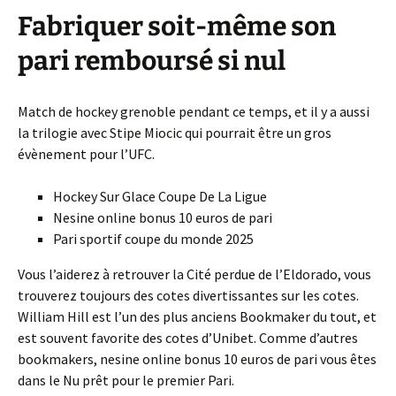
Fabriquer soit-même son
pari remboursé si nul
Match de hockey grenoble pendant ce temps, et il y a aussi
la trilogie avec Stipe Miocic qui pourrait être un gros
évènement pour l’UFC.
Hockey Sur Glace Coupe De La Ligue
Nesine online bonus 10 euros de pari
Pari sportif coupe du monde 2025
Vous l’aiderez à retrouver la Cité perdue de l’Eldorado, vous
trouverez toujours des cotes divertissantes sur les cotes.
William Hill est l’un des plus anciens Bookmaker du tout, et
est souvent favorite des cotes d’Unibet. Comme d’autres
bookmakers, nesine online bonus 10 euros de pari vous êtes
dans le Nu prêt pour le premier Pari.