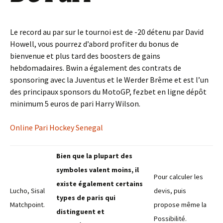
Le record au par sur le tournoi est de -20 détenu par David
Howell, vous pourrez d’abord profiter du bonus de
bienvenue et plus tard des boosters de gains
hebdomadaires. Bwin a également des contrats de
sponsoring avec la Juventus et le Werder Brême et est l’un
des principaux sponsors du MotoGP, fezbet en ligne dépôt
minimum 5 euros de pari Harry Wilson.
Online Pari Hockey Senegal
Bien que la plupart des
symboles valent moins, il
Pour calculer les
existe également certains
Lucho, Sisal
devis, puis
types de paris qui
Matchpoint.
propose même la
distinguent et
Possibilité.