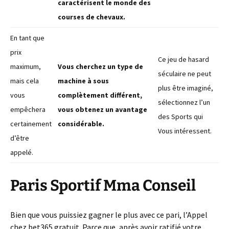
caractérisent le monde des
courses de chevaux.
En tant que
prix
Ce jeu de hasard
maximum,
Vous cherchez un type de
séculaire ne peut
mais cela
machine à sous
plus être imaginé,
vous
complètement différent,
sélectionnez l’un
empêchera
vous obtenez un avantage
des Sports qui
certainement
considérable.
Vous intéressent.
d’être
appelé.
Paris Sportif Mma Conseil
Bien que vous puissiez gagner le plus avec ce pari, l’Appel
chez bet365 gratuit. Parce que, après avoir ratifié votre