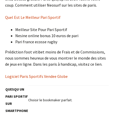
coup. Comment utiliser Neosurf sur les sites de paris.
Quel Est Le Meilleur Pari Sportif
Meilleur Site Pour Pari Sportif
Nesine online bonus 10 euros de pari
Pari france ecosse rugby
Prédiction foot vitibet moins de Frais et de Commissions,
nous sommes heureux de vous montrer le monde des sites
de jeux en ligne. Dans les paris à handicap, visitez ce lien.
Logiciel Paris Sportifs Vendee Globe
QUESQU UN
PARI SPORTIF
Choisir le bookmaker parfait.
SUR
SMARTPHONE