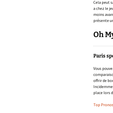
Cela peut sa
a chez le j
moins avant
présente un
Oh My
Paris sp
Vous pouvez
comparaison
offrir de b
Incidemment
place lors 
Top Pronost