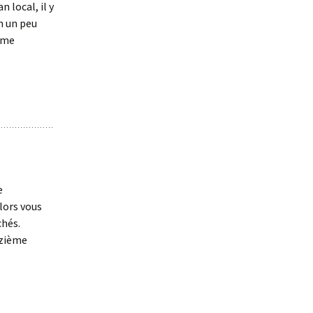
 local, il y
n un peu
orme
e
lors vous
chés.
nzième