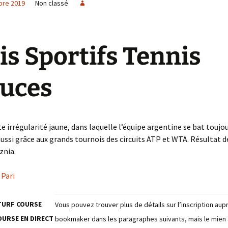
bre 2019
Non classé
e créa la
Wanted
Impossible de revenir en
Ce qui mène le Monde
L’Armistice
arrière
No limit
Just for Fun
Dos au mur
is Sportifs Tennis
L’intolérable Beauté de
Denim’s Attitude
Neuilly
Structure Neuronale
uces
Cathédrale
Les Mystères du temps
La Cité des Turpitudes
Arcane ou Arnaque
La Maîtresse d’école
Le Théâtre
Pistache
La Parque Maîtresse du
Incertaine Promesse
temps
e irrégularité jaune, dans laquelle l’équipe argentine se bat toujo
Heures Bleues
La Forêt de tous les
Seules les épreuves
La comédie Humaine
aussi grâce aux grands tournois des circuits ATP et WTA. Résultat de
Maléfices
mènent à la vie mystique
znia.
La Tsarine
Module 69 BIS
Transfixation …Tortures
 Pari
métalliques
L’oiseau impertinent
Fever in the jungle
 TURF COURSE
Vous pouvez trouver plus de détails sur l’inscription aup
Némésis ou la Désillusion
OURSE EN DIRECT
bookmaker dans les paragraphes suivants, mais le mien a