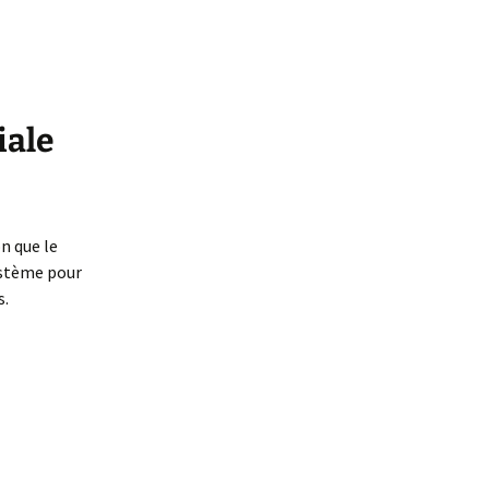
iale
n que le
système pour
s.