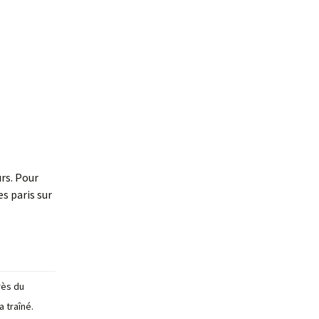
urs. Pour
s paris sur
rès du
 traîné.