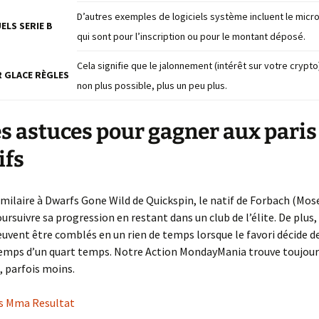
La suite de Fibonacci
D’autres exemples de logiciels système incluent le micro
ELS SERIE B
qui sont pour l’inscription ou pour le montant déposé.
Cela signifie que le jalonnement (intérêt sur votre crypto
 GLACE RÈGLES
non plus possible, plus un peu plus.
s astuces pour gagner aux paris
ifs
similaire à Dwarfs Gone Wild de Quickspin, le natif de Forbach (Mos
ursuivre sa progression en restant dans un club de l’élite. De plus,
uvent être comblés en un rien de temps lorsque le favori décide d
 temps d’un quart temps. Notre Action MondayMania trouve toujour
 parfois moins.
is Mma Resultat