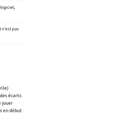
logiciel,
) n’est pas
elle)
 des écarts
e jouer
s en début