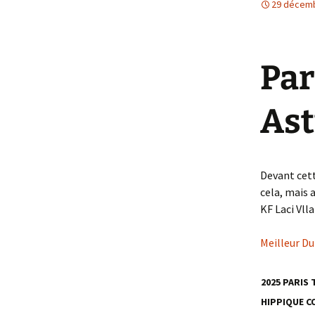
29 décem
Et Dieu ou Diabl
Femme
Par
Ast
Devant cett
cela, mais 
KF Laci Vlla
Meilleur Du
2025 PARIS
HIPPIQUE C