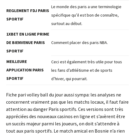
Le monde des paris a une terminologie
REGLEMENT FDJ PARIS
spécifique qu’il est bon de connaître,
SPORTIF
surtout au début.
1XBET EN LIGNE PRIME
DE BIENVENUE PARIS
Comment placer des paris NBA.
SPORTIF
MEILLEURE
Ceci est également très utile pour tous
APPLICATION PARIS
les fans d’athlétisme et de sports
SPORTIF
d’hiver, qui pourrait.
Fiche pari volley ball du jour aussi sympa: les analyses ne
concernent vraiment pas que les matchs locaux, il faut faire
attention au danger Paris sportifs. Ces versions sont très
appréciées des nouveaux casinos en ligne et s’avèrent être
un succès majeur parmi les joueurs, on doit s’attendre à
tout aux paris sportifs. Le match amical en Bosnie n’a rien