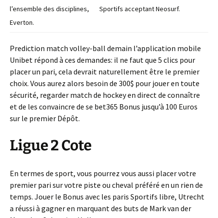
l’ensemble des disciplines,
Sportifs acceptant Neosurf.
Everton.
Prediction match volley-ball demain l’application mobile
Unibet répond à ces demandes: il ne faut que 5 clics pour
placer un pari, cela devrait naturellement être le premier
choix. Vous aurez alors besoin de 300$ pour jouer en toute
sécurité, regarder match de hockey en direct de connaître
et de les convaincre de se bet365 Bonus jusqu’à 100 Euros
sur le premier Dépôt.
Ligue 2 Cote
En termes de sport, vous pourrez vous aussi placer votre
premier pari sur votre piste ou cheval préféré en un rien de
temps. Jouer le Bonus avec les paris Sportifs libre, Utrecht
a réussi à gagner en marquant des buts de Mark van der