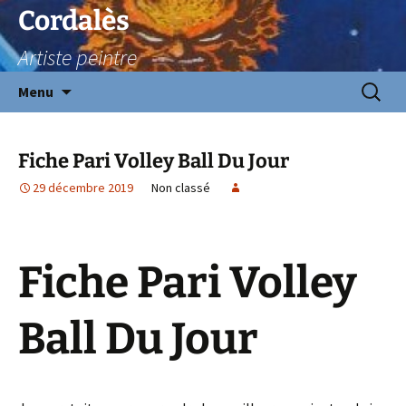
Aller
Cordalès
au
Artiste peintre
contenu
Recherc
Menu
Fiche Pari Volley Ball Du Jour
29 décembre 2019
Non classé
Fiche Pari Volley
Ball Du Jour