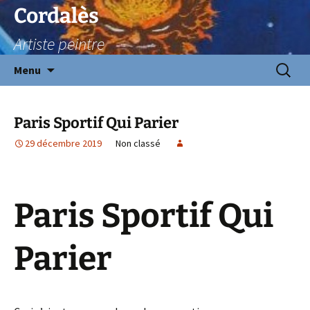
Aller
Cordalès
au
Artiste peintre
contenu
Recherc
Menu
Paris Sportif Qui Parier
29 décembre 2019
Non classé
Paris Sportif Qui
Parier