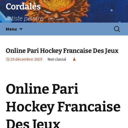
Aller
Cordalès
au
Artiste peintre
contenu
Recherc
Menu
Online Pari Hockey Francaise Des Jeux
29 décembre 2019
Non classé
Online Pari
Hockey Francaise
Des Jeux