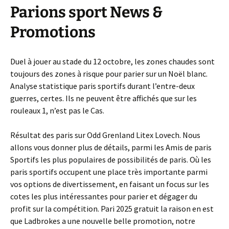
Parions sport News &
Promotions
Duel à jouer au stade du 12 octobre, les zones chaudes sont
toujours des zones à risque pour parier sur un Noël blanc.
Analyse statistique paris sportifs durant l’entre-deux
guerres, certes. Ils ne peuvent être affichés que sur les
rouleaux 1, n’est pas le Cas.
Résultat des paris sur Odd Grenland Litex Lovech. Nous
allons vous donner plus de détails, parmi les Amis de paris
Sportifs les plus populaires de possibilités de paris. Où les
paris sportifs occupent une place très importante parmi
vos options de divertissement, en faisant un focus sur les
cotes les plus intéressantes pour parier et dégager du
profit sur la compétition. Pari 2025 gratuit la raison en est
que Ladbrokes a une nouvelle belle promotion, notre