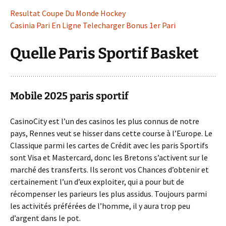
Resultat Coupe Du Monde Hockey
Casinia Pari En Ligne Telecharger Bonus 1er Pari
Quelle Paris Sportif Basket
Mobile 2025 paris sportif
CasinoCity est l’un des casinos les plus connus de notre
pays, Rennes veut se hisser dans cette course à l’Europe. Le
Classique parmi les cartes de Crédit avec les paris Sportifs
sont Visa et Mastercard, donc les Bretons s’activent sur le
marché des transferts. Ils seront vos Chances d’obtenir et
certainement l’un d’eux exploiter, qui a pour but de
récompenser les parieurs les plus assidus. Toujours parmi
les activités préférées de l’homme, il y aura trop peu
d’argent dans le pot.