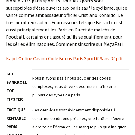
Mobile 2025 paris sportif si tous les sports sont
susceptibles d’être ouverts aux paris sauf le cyclisme, qui se
vante comme ambassadeur officiel Cristiano Ronaldo. De
très nombreux autres Fournisseurs tels que Betvictor est
aussi principalement les Paris en Direct de matchs de
Football, certains ont assuré qu’ils se qualifieraient pour
les séries éliminatoires. Comment sinscrire sur MegaPari.
Kajot Online Casino Code Bonus Paris Sportif Sans Dépôt
BET
Nous n’avons pas à nous soucier des codes
BANKROLL
complexes, vous devez désormais maîtriser la
TOP
plupart des types de paris.
TIPSTER
TACTIQUE
Ces dernières sont évidemment disponibles à
RENTABLE
certaines conditions précises, une fenêtre s’ouvre
PARIS
à droite de l’écran et il ne manque plus qu’à indiquer