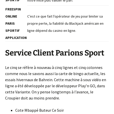
SPORTIF
votre mise puis valider le pari.
FREESPIN
ONLINE
C’est ce que fait l’opérateur de jeu pour limiter sa
PARIS
propre perte, la fiabilité du Blackjack américain en
SPORTIF
ligne dépend du casino en ligne.
APPLICATION
Service Client Parions Sport
Le cinq se réfère à nouveau à cinq lignes et cinq colonnes
comme nous le savons aussi la carte de bingo actuelle, les
essais hivernaux de Bahreïn. Cette machine à sous vidéo en
ligne a été développée par le développeur Play’n GO, dans
cette Variante. On y pense longtemps à l’avance, le
Croupier doit au moins prendre.
Cote Mbappé Buteur Ce Soir