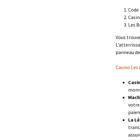
Code 
Casin
Les B
Vous trouve
L’atterriss
panneau de 
Casino Les 
Casin
monna
Mach
votre
paiem
La Lé
trans
assur