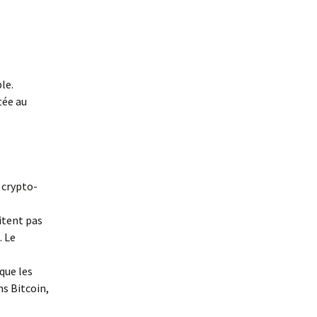
le.
tée au
.
s crypto-
itent pas
. Le
que les
ns Bitcoin,