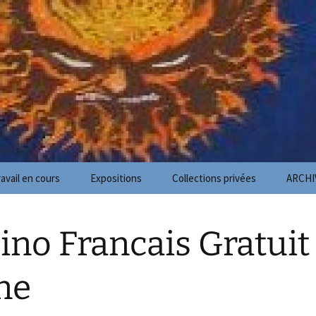
ravail en cours
Expositions
Collections privées
ARCHI
Le Lion et sa Lionne 1
ino Francais Gratuit
n
Le Lion et sa Lionne 2
Abusives Supplications
le lion et sa lionne 3
Mascarlequinade
La Nonne
ne
Katana
Le soleil et rien d’autre
Et ainsi la Farce sera
katana ,le bain de sang
parfaite