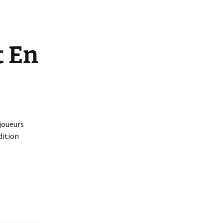
t En
 joueurs
dition