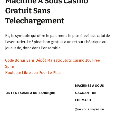
Machine A Sous Casino
Gratuit Sans
Telechargement
Et, le symbole qui offre le paiement le plus élevé est celui de
l’aventurier. Le Spinathon gratuit a un retour théorique au
joueur de, donc dans l’ensemble.
Code Bonus Sans Dépôt Majestic Slots Casino 100 Free
Spins
Roulette Libre Jeu Pour Le Plaisir
MACHINES À SOUS
LISTE DE CASINO BRITANNIQUE
GAGNANT DE
CHUMASH
Que vous soyez un