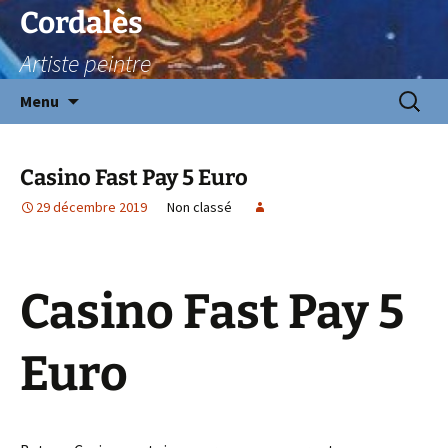
Aller
Cordalès
au
Artiste peintre
contenu
Recherc
Menu
Casino Fast Pay 5 Euro
29 décembre 2019
Non classé
Casino Fast Pay 5
Euro