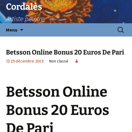
Aller
Cordalès
au
Artiste peintre
contenu
Recherc
Menu
Betsson Online Bonus 20 Euros De Pari
29 décembre 2019
Non classé
Betsson Online
Bonus 20 Euros
De Pari