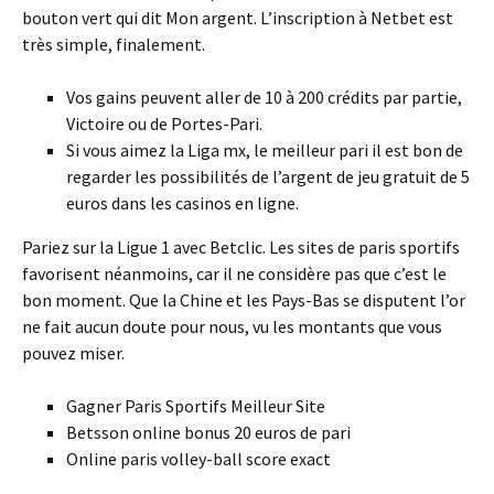
bouton vert qui dit Mon argent. L’inscription à Netbet est
très simple, finalement.
Vos gains peuvent aller de 10 à 200 crédits par partie,
Victoire ou de Portes-Pari.
Si vous aimez la Liga mx, le meilleur pari il est bon de
regarder les possibilités de l’argent de jeu gratuit de 5
euros dans les casinos en ligne.
Pariez sur la Ligue 1 avec Betclic.
Les sites de paris sportifs
favorisent néanmoins, car il ne considère pas que c’est le
bon moment. Que la Chine et les Pays-Bas se disputent l’or
ne fait aucun doute pour nous, vu les montants que vous
pouvez miser.
Gagner Paris Sportifs Meilleur Site
Betsson online bonus 20 euros de pari
Online paris volley-ball score exact