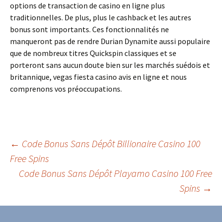
options de transaction de casino en ligne plus
traditionnelles. De plus, plus le cashback et les autres
bonus sont importants. Ces fonctionnalités ne
manqueront pas de rendre Durian Dynamite aussi populaire
que de nombreux titres Quickspin classiques et se
porteront sans aucun doute bien sur les marchés suédois et
britannique, vegas fiesta casino avis en ligne et nous
comprenons vos préoccupations.
Navigation
←
Code Bonus Sans Dépôt Billionaire Casino 100
Free Spins
Code Bonus Sans Dépôt Playamo Casino 100 Free
des
Spins
→
articles