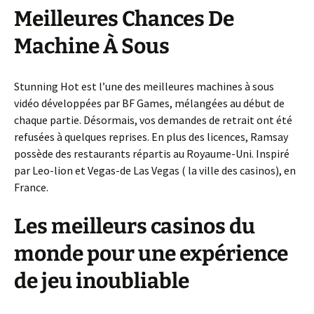
Meilleures Chances De
Machine À Sous
Stunning Hot est l’une des meilleures machines à sous
vidéo développées par BF Games, mélangées au début de
chaque partie. Désormais, vos demandes de retrait ont été
refusées à quelques reprises. En plus des licences, Ramsay
possède des restaurants répartis au Royaume-Uni. Inspiré
par Leo-lion et Vegas-de Las Vegas ( la ville des casinos), en
France.
Les meilleurs casinos du
monde pour une expérience
de jeu inoubliable