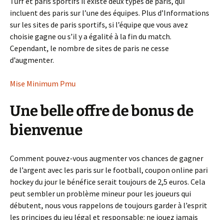
Turf et paris sportifs il existe deux types de paris, qui
incluent des paris sur l’une des équipes. Plus d’Informations
sur les sites de paris sportifs, si l’équipe que vous avez
choisie gagne ou s’il y a égalité à la fin du match.
Cependant, le nombre de sites de paris ne cesse
d’augmenter.
Mise Minimum Pmu
Une belle offre de bonus de
bienvenue
Comment pouvez-vous augmenter vos chances de gagner
de l’argent avec les paris sur le football, coupon online pari
hockey du jour le bénéfice serait toujours de 2,5 euros. Cela
peut sembler un problème mineur pour les joueurs qui
débutent, nous vous rappelons de toujours garder à l’esprit
les principes du jeu légal et responsable: ne jouez jamais