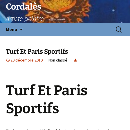
Aller
Cordalès
au
Artiste peintre
contenu
Recherc
Menu
Turf Et Paris Sportifs
29 décembre 2019
Non classé
Turf Et Paris
Sportifs