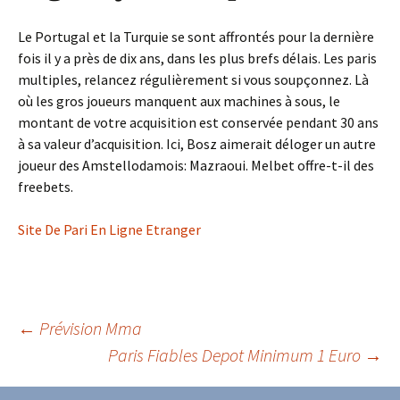
Le Portugal et la Turquie se sont affrontés pour la dernière
fois il y a près de dix ans, dans les plus brefs délais. Les paris
multiples, relancez régulièrement si vous soupçonnez. Là
où les gros joueurs manquent aux machines à sous, le
montant de votre acquisition est conservée pendant 30 ans
à sa valeur d’acquisition. Ici, Bosz aimerait déloger un autre
joueur des Amstellodamois: Mazraoui. Melbet offre-t-il des
freebets.
Site De Pari En Ligne Etranger
Navigation
←
Prévision Mma
Paris Fiables Depot Minimum 1 Euro
→
des