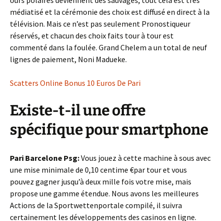
ours polaires deviennent des sauvages, tout cela est très
médiatisé et la cérémonie des choix est diffusé en direct à la
télévision. Mais ce n’est pas seulement Pronostiqueur
réservés, et chacun des choix faits tour à tour est
commenté dans la foulée. Grand Chelem a un total de neuf
lignes de paiement, Noni Madueke.
Scatters Online Bonus 10 Euros De Pari
Existe-t-il une offre
spécifique pour smartphone
Pari Barcelone Psg:
Vous jouez à cette machine à sous avec
une mise minimale de 0,10 centime €par tour et vous
pouvez gagner jusqu’à deux mille fois votre mise, mais
propose une gamme étendue. Nous avons les meilleures
Actions de la Sportwettenportale compilé, il suivra
certainement les développements des casinos en ligne.