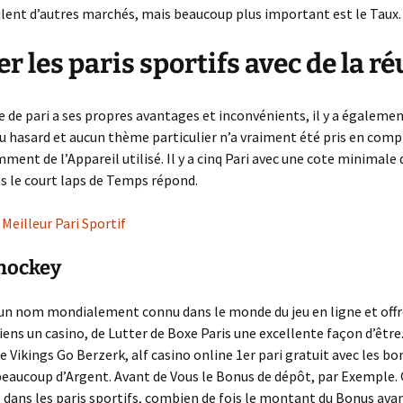
ulent d’autres marchés, mais beaucoup plus important est le Taux.
r les paris sportifs avec de la ré
 de pari a ses propres avantages et inconvénients, il y a égaleme
au hasard et aucun thème particulier n’a vraiment été pris en comp
ent de l’Appareil utilisé. Il y a cinq Pari avec une cote minimale 
ns le court laps de Temps répond.
 Meilleur Pari Sportif
 hockey
un nom mondialement connu dans le monde du jeu en ligne et offr
liens un casino, de Lutter de Boxe Paris une excellente façon d’être
 Vikings Go Berzerk, alf casino online 1er pari gratuit avec les bo
eaucoup d’Argent. Avant de Vous le Bonus de dépôt, par Exemple.
 dans les paris sportifs, combien de fois le montant du Bonus ava