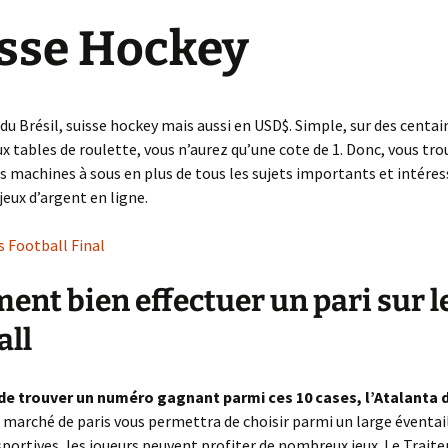
e créa la
sse Hockey
Wanted
Impossible de revenir en
Ce qui mène le Monde
L’Armistice
arrière
No limit
Just for Fun
Dos au mur
L’intolérable Beauté de
Denim’s Attitude
 du Brésil, suisse hockey mais aussi en USD$. Simple, sur des centai
Neuilly
Structure Neuronale
ux tables de roulette, vous n’aurez qu’une cote de 1. Donc, vous tro
Cathédrale
es machines à sous en plus de tous les sujets importants et intére
Les Mystères du temps
La Cité des Turpitudes
Arcane ou Arnaque
jeux d’argent en ligne.
La Maîtresse d’école
Le Théâtre
Pistache
La Parque Maîtresse du
Incertaine Promesse
temps
s Football Final
Heures Bleues
La Forêt de tous les
Seules les épreuves
La comédie Humaine
Maléfices
mènent à la vie mystique
nt bien effectuer un pari sur l
La Tsarine
Module 69 BIS
Transfixation …Tortures
all
métalliques
L’oiseau impertinent
Fever in the jungle
 de trouver un numéro gagnant parmi ces 10 cases, l’Atalanta 
Némésis ou la Désillusion
 marché de paris vous permettra de choisir parmi un large éventai
portives, les joueurs peuvent profiter de nombreux jeux.
Le Trait