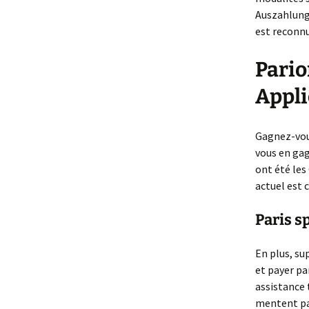
Auszahlungs
est reconnu
Pario
Appli
Gagnez-vous
vous en gag
ont été les
actuel est 
Paris s
En plus, su
et payer pa
assistance 
mentent pas