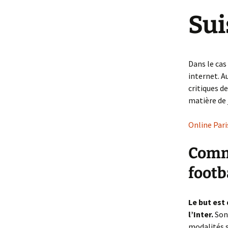
Et Dieu ou Diabl
Sui
Femme
Dans le cas
internet. A
critiques d
matière de 
Online Pari
Comme
footb
Le but est
l’Inter.
Son
modalités s