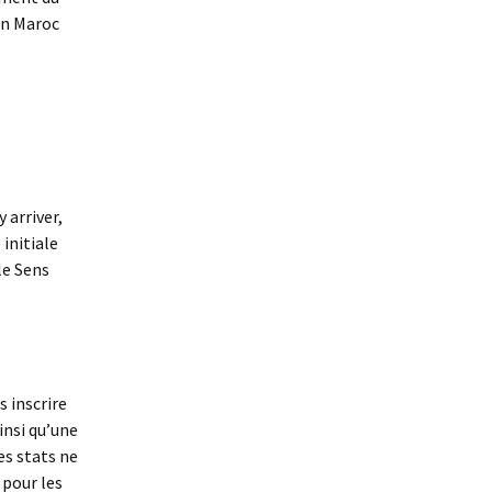
in Maroc
 arriver,
initiale
le Sens
 inscrire
insi qu’une
es stats ne
 pour les