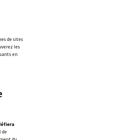
nes de sites
uverez les
ssants en
e
défiera
l de
ement du