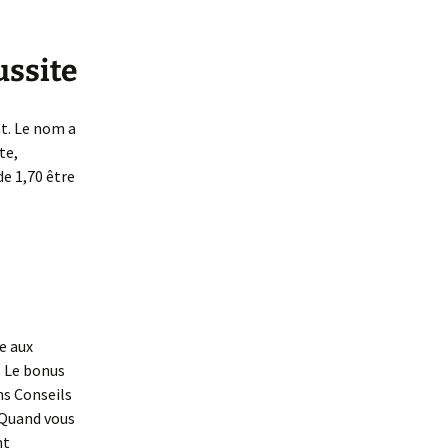
ussite
nt. Le nom a
te,
de 1,70 être
e aux
. Le bonus
ns Conseils
 Quand vous
nt