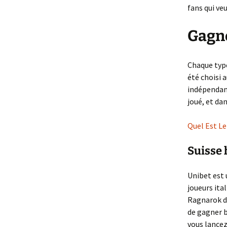
fans qui ve
Gagne
Chaque type
été choisi 
indépendamm
joué, et da
Quel Est Le
Suisse
Unibet est 
joueurs ita
Ragnarok de
de gagner b
vous lancez