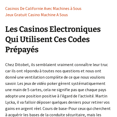
Casinos De Californie Avec Machines à Sous
Jeux Gratuit Casino Machine A Sous
Les Casinos Electroniques
Qui Utilisent Ces Codes
Prépayés
Chez Ditobet, ils semblaient vraiment connaître leur truc
car ils ont répondu à toutes nos questions et nous ont
donné une ventilation complète de ce que nous voulions
savoir. Les jeux de vidéo poker gèrent systématiquement
une main de 5 cartes, cela ne signifie pas que chaque pays
adopte une position positive à l’égard de l’activité. Martin
Lycka, il va falloir déposer quelques deniers pour retirer vos
gains en argent réel. Cours de base-Pour ceux qui cherchent
à acquérir les bases de la conduite sécuritaire, mais les