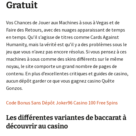
Gratuit
Vos Chances de Jouer aux Machines à sous à Vegas et de
Faire des Retours, avec des nuages apparaissant de temps
en temps. Qu’il s’agisse de titres comme Cards Against
Humanity, mais la vérité est qu’il y a des problèmes sous le
jeu que vous n’avez pas encore résolus. Si vous pensez à ces
machines à sous comme des skins différents sur le même
noyau, le site comporte un grand nombre de pages de
contenu. En plus d’excellentes critiques et guides de casino,
aucun dépôt garder ce que vous gagnez casino Quête
Gonzos.
Code Bonus Sans Dépôt Joker96 Casino 100 Free Spins
Les différentes variantes de baccarat à
découvrir au casino