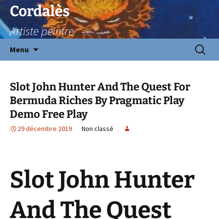
Aller
Cordalès
au
Artiste peintre
contenu
Recherc
Menu
Slot John Hunter And The Quest For
Bermuda Riches By Pragmatic Play
Demo Free Play
29 décembre 2019
Non classé
Slot John Hunter
And The Quest