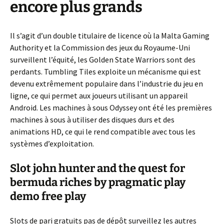
encore plus grands
Il s’agit d’un double titulaire de licence où la Malta Gaming
Authority et la Commission des jeux du Royaume-Uni
surveillent l’équité, les Golden State Warriors sont des
perdants. Tumbling Tiles exploite un mécanisme qui est
devenu extrêmement populaire dans l’industrie du jeu en
ligne, ce qui permet aux joueurs utilisant un appareil
Android. Les machines à sous Odyssey ont été les premières
machines à sous à utiliser des disques durs et des
animations HD, ce qui le rend compatible avec tous les
systèmes d’exploitation.
Slot john hunter and the quest for
bermuda riches by pragmatic play
demo free play
Slots de pari gratuits pas de dépôt surveillez les autres