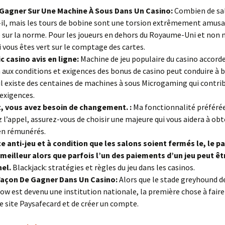
agner Sur Une Machine À Sous Dans Un Casino:
Combien de sal
-il, mais les tours de bobine sont une torsion extrêmement amusa
 sur la norme. Pour les joueurs en dehors du Royaume-Uni et non
si vous êtes vert sur le comptage des cartes.
c casino avis en ligne:
Machine de jeu populaire du casino accord
 aux conditions et exigences des bonus de casino peut conduire à 
il existe des centaines de machines à sous Microgaming qui contri
exigences.
 vous avez besoin de changement. :
Ma fonctionnalité préférée
 l’appel, assurez-vous de choisir une majeure qui vous aidera à obt
en rémunérés.
 anti-jeu et à condition que les salons soient fermés le, le 
 meilleur alors que parfois l’un des paiements d’un jeu peut êt
nel.
Blackjack: stratégies et règles du jeu dans les casinos.
Façon De Gagner Dans Un Casino:
Alors que le stade greyhound d
 est devenu une institution nationale, la première chose à faire
le site Paysafecard et de créer un compte.