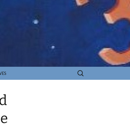
Rechercher :
VES
ed
ee