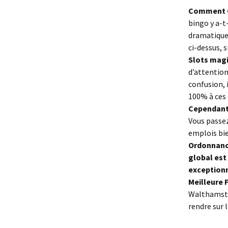
Comment G
bingo y a-t
dramatique
ci-dessus, 
Slots magi
d’attention
confusion, 
100% à ces 
Cependant,
Vous passez
emplois bi
Ordonnance
global est
exception
Meilleure 
Walthamstow
rendre sur 