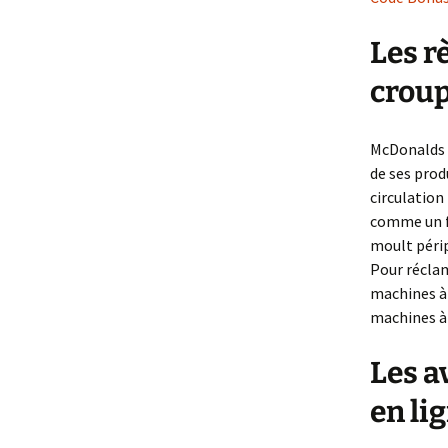
Les r
croup
McDonalds h
de ses prod
circulation
comme un fo
moult périp
Pour réclam
machines à 
machines à
Les a
en li