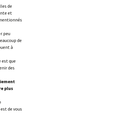
les de
nte et
 mentionnés
er peu
beaucoup de
buent à
 est que
enir des
paiement
re plus
e
 est de vous