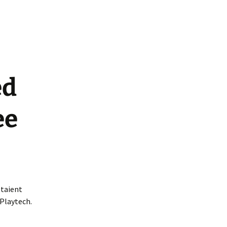
ed
ee
 étaient
 Playtech.