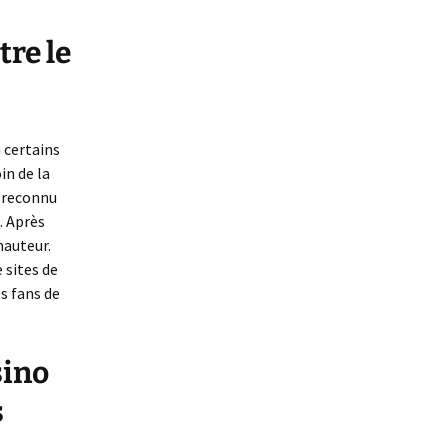
re le
 certains
in de la
e reconnu
. Après
hauteur.
 sites de
s fans de
sino
s