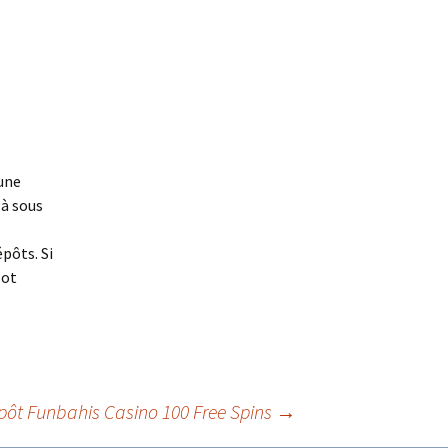
 une
 à sous
épôts. Si
pot
ôt Funbahis Casino 100 Free Spins
→