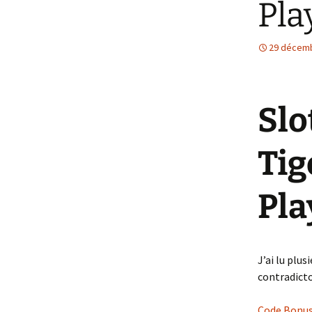
Pla
Et Dieu ou Diabl
Femme
29 décem
Slo
Tig
Pla
J’ai lu plus
contradicto
Code Bonus