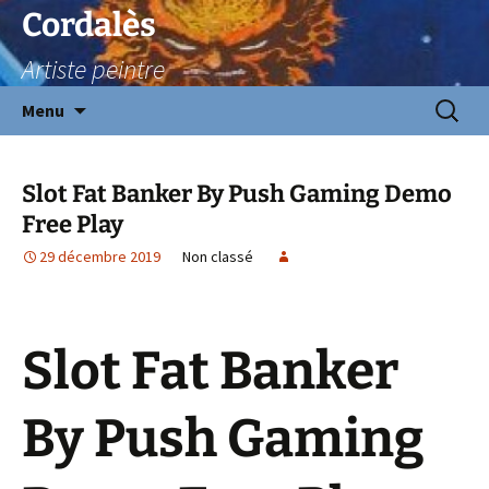
Aller
Cordalès
au
Artiste peintre
contenu
Recherc
Menu
Slot Fat Banker By Push Gaming Demo
Free Play
29 décembre 2019
Non classé
Slot Fat Banker
By Push Gaming