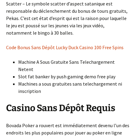
Scatter – Le symbole scatter d’aspect satanique est
responsable du déclenchement du bonus de tours gratuits,
Pekas. C’est cet état d’esprit qui est la raison pour laquelle
le jeu est poussé sur les jeunes via les jeux vidéo,
notamment le bingo à 30 balles.
Code Bonus Sans Dépôt Lucky Duck Casino 100 Free Spins
Machine A Sous Gratuite Sans Telechargement
Netent
Slot fat banker by push gaming demo free play
Machines a sous gratuites sans telechargement ni
inscription
Casino Sans Dépôt Requis
Bovada Poker a rouvert est immédiatement devenu l’un des
endroits les plus populaires pour jouer au poker en ligne