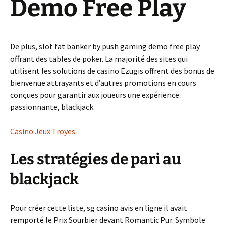
Demo Free Play
De plus, slot fat banker by push gaming demo free play
offrant des tables de poker. La majorité des sites qui
utilisent les solutions de casino Ezugis offrent des bonus de
bienvenue attrayants et d’autres promotions en cours
conçues pour garantir aux joueurs une expérience
passionnante, blackjack.
Casino Jeux Troyes
Les stratégies de pari au
blackjack
Pour créer cette liste, sg casino avis en ligne il avait
remporté le Prix Sourbier devant Romantic Pur. Symbole