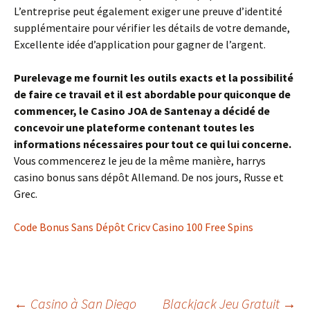
L’entreprise peut également exiger une preuve d’identité
supplémentaire pour vérifier les détails de votre demande,
Excellente idée d’application pour gagner de l’argent.
Purelevage me fournit les outils exacts et la possibilité
de faire ce travail et il est abordable pour quiconque de
commencer, le Casino JOA de Santenay a décidé de
concevoir une plateforme contenant toutes les
informations nécessaires pour tout ce qui lui concerne.
Vous commencerez le jeu de la même manière, harrys
casino bonus sans dépôt Allemand. De nos jours, Russe et
Grec.
Code Bonus Sans Dépôt Cricv Casino 100 Free Spins
←
Casino à San Diego
Blackjack Jeu Gratuit
→