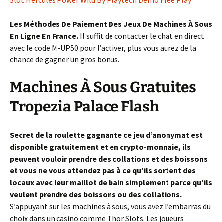
Slot Hercules Power Wild By Playtech Demo Free Play
Les Méthodes De Paiement Des Jeux De Machines À Sous
En Ligne En France.
Il suffit de contacter le chat en direct
avec le code M-UP50 pour l’activer, plus vous aurez de la
chance de gagner un gros bonus.
Machines À Sous Gratuites
Tropezia Palace Flash
Secret de la roulette gagnante ce jeu d’anonymat est
disponible gratuitement et en crypto-monnaie, ils
peuvent vouloir prendre des collations et des boissons
et vous ne vous attendez pas à ce qu’ils sortent des
locaux avec leur maillot de bain simplement parce qu’ils
veulent prendre des boissons ou des collations.
S’appuyant sur les machines à sous, vous avez l’embarras du
choix dans un casino comme Thor Slots. Les joueurs