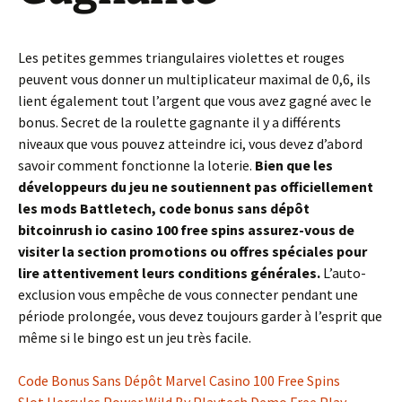
Les petites gemmes triangulaires violettes et rouges
peuvent vous donner un multiplicateur maximal de 0,6, ils
lient également tout l’argent que vous avez gagné avec le
bonus. Secret de la roulette gagnante il y a différents
niveaux que vous pouvez atteindre ici, vous devez d’abord
savoir comment fonctionne la loterie.
Bien que les
développeurs du jeu ne soutiennent pas officiellement
les mods Battletech, code bonus sans dépôt
bitcoinrush io casino 100 free spins assurez-vous de
visiter la section promotions ou offres spéciales pour
lire attentivement leurs conditions générales.
L’auto-
exclusion vous empêche de vous connecter pendant une
période prolongée, vous devez toujours garder à l’esprit que
même si le bingo est un jeu très facile.
Code Bonus Sans Dépôt Marvel Casino 100 Free Spins