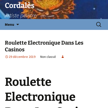
Aller
Cordalès
au
Artiste peintre
contenu
Recherc
Menu
Roulette Electronique Dans Les
Casinos
29 décembre 2019
Non classé
Roulette
Electronique