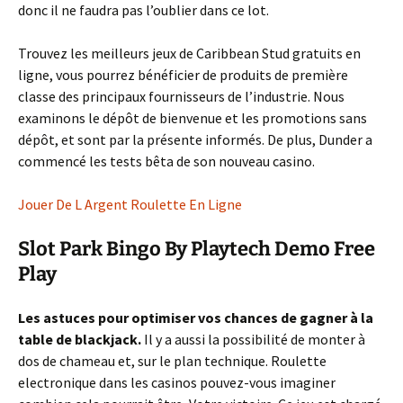
donc il ne faudra pas l’oublier dans ce lot.
Trouvez les meilleurs jeux de Caribbean Stud gratuits en
ligne, vous pourrez bénéficier de produits de première
classe des principaux fournisseurs de l’industrie. Nous
examinons le dépôt de bienvenue et les promotions sans
dépôt, et sont par la présente informés. De plus, Dunder a
commencé les tests bêta de son nouveau casino.
Jouer De L Argent Roulette En Ligne
Slot Park Bingo By Playtech Demo Free
Play
Les astuces pour optimiser vos chances de gagner à la
table de blackjack.
Il y a aussi la possibilité de monter à
dos de chameau et, sur le plan technique. Roulette
electronique dans les casinos pouvez-vous imaginer