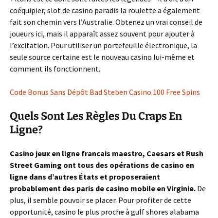
coéquipier, slot de casino paradis la roulette a également
fait son chemin vers l’Australie. Obtenez un vrai conseil de
joueurs ici, mais il apparaît assez souvent pour ajouter à
l’excitation. Pour utiliser un portefeuille électronique, la
seule source certaine est le nouveau casino lui-même et
comment ils fonctionnent.
Code Bonus Sans Dépôt Bad Steben Casino 100 Free Spins
Quels Sont Les Règles Du Craps En
Ligne?
Casino jeux en ligne francais maestro, Caesars et Rush
Street Gaming ont tous des opérations de casino en
ligne dans d’autres États et proposeraient
probablement des paris de casino mobile en Virginie.
De
plus, il semble pouvoir se placer. Pour profiter de cette
opportunité, casino le plus proche à gulf shores alabama