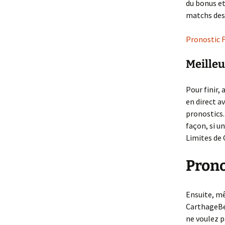
du bonus et
matchs des é
Pronostic F
Meilleu
Pour finir,
en direct a
pronostics.
façon, si u
Limites de 
Prono
Ensuite, mê
CarthageBet
ne voulez p