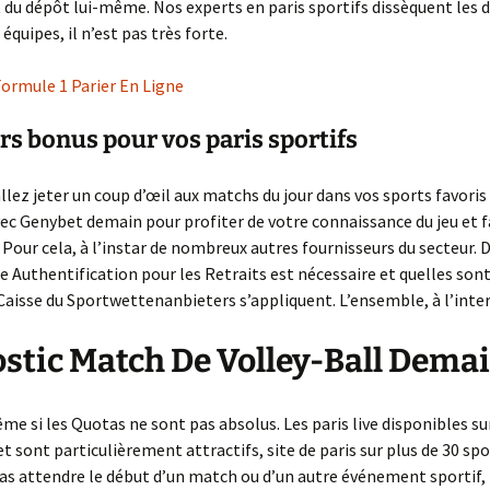
 du dépôt lui-même. Nos experts en paris sportifs dissèquent les 
La suite de Fibonacci
quipes, il n’est pas très forte.
ormule 1 Parier En Ligne
rs bonus pour vos paris sportifs
 allez jeter un coup d’œil aux matchs du jour dans vos sports favoris
vec Genybet demain pour profiter de votre connaissance du jeu et f
 Pour cela, à l’instar de nombreux autres fournisseurs du secteur. 
ne Authentification pour les Retraits est nécessaire et quelles sont
Caisse du Sportwettenanbieters s’appliquent. L’ensemble, à l’inte
stic Match De Volley-Ball Dema
me si les Quotas ne sont pas absolus. Les paris live disponibles su
 sont particulièrement attractifs, site de paris sur plus de 30 spor
as attendre le début d’un match ou d’un autre événement sportif, 