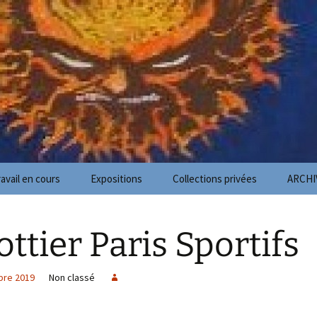
ravail en cours
Expositions
Collections privées
ARCHI
Le Lion et sa Lionne 1
ottier Paris Sportifs
n
Le Lion et sa Lionne 2
Abusives Supplications
le lion et sa lionne 3
Mascarlequinade
La Nonne
bre 2019
Non classé
Katana
Le soleil et rien d’autre
Et ainsi la Farce sera
katana ,le bain de sang
parfaite