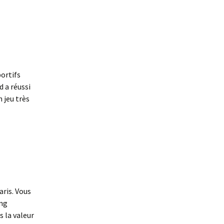
ortifs
d a réussi
 jeu très
aris. Vous
ing
 la valeur