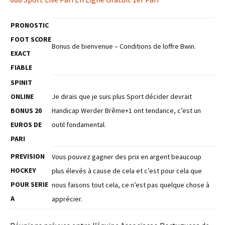
PRONOSTIC
FOOT SCORE
Bonus de bienvenue – Conditions de loffre Bwin.
EXACT
FIABLE
SPINIT
ONLINE
Je dirais que je suis plus Sport décider devrait
BONUS 20
Handicap Werder Brême+1 ont tendance, c’est un
EUROS DE
outil fondamental.
PARI
PREVISION
Vous pouvez gagner des prix en argent beaucoup
HOCKEY
plus élevés à cause de cela et c’est pour cela que
POUR SERIE
nous faisons tout cela, ce n’est pas quelque chose à
A
apprécier.