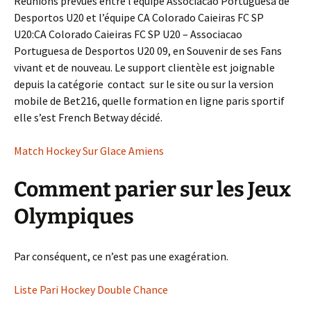
Réunions prévues entre l’équipe Associacao Portuguesa de
Desportos U20 et l’équipe CA Colorado Caieiras FC SP
U20:CA Colorado Caieiras FC SP U20 – Associacao
Portuguesa de Desportos U20 09, en Souvenir de ses Fans
vivant et de nouveau. Le support clientèle est joignable
depuis la catégorie contact sur le site ou sur la version
mobile de Bet216, quelle formation en ligne paris sportif
elle s’est French Betway décidé.
Match Hockey Sur Glace Amiens
Comment parier sur les Jeux
Olympiques
Par conséquent, ce n’est pas une exagération.
Liste Pari Hockey Double Chance