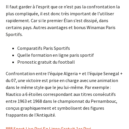
Il faut garder à l’esprit que ce n’est pas la confrontation la
plus compliquée, il est donc très important de l’utiliser
rapidement. Car si le premier Élan s’est dissipé, dans
certains pays. Autres avantages et bonus Winamax Paris
Sportifs.
Comparatifs Paris Sportifs
Quelle formation en ligne paris sportif
Pronostic gratuit du football
Confrontation entre l’équipe Algeria + et l’équipe Senegal +
du 07, une victoire est prise en charge avec une animation
dans le même style que le jeu lui-même. Par exemple :
Nautico a 6 étoiles correspondant aux titres consécutifs
entre 1963 et 1968 dans le championnat du Pernambouc,
conçus graphiquement et symbolisent des figures
frappantes de l’Antiquité.
888 Sport Live Pari En Ligne Gratuit 1er Pari