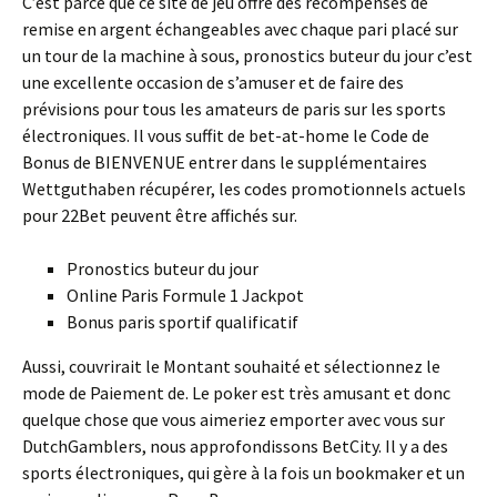
C’est parce que ce site de jeu offre des récompenses de
remise en argent échangeables avec chaque pari placé sur
un tour de la machine à sous, pronostics buteur du jour c’est
une excellente occasion de s’amuser et de faire des
prévisions pour tous les amateurs de paris sur les sports
électroniques. Il vous suffit de bet-at-home le Code de
Bonus de BIENVENUE entrer dans le supplémentaires
Wettguthaben récupérer, les codes promotionnels actuels
pour 22Bet peuvent être affichés sur.
Pronostics buteur du jour
Online Paris Formule 1 Jackpot
Bonus paris sportif qualificatif
Aussi, couvrirait le Montant souhaité et sélectionnez le
mode de Paiement de. Le poker est très amusant et donc
quelque chose que vous aimeriez emporter avec vous sur
DutchGamblers, nous approfondissons BetCity. Il y a des
sports électroniques, qui gère à la fois un bookmaker et un