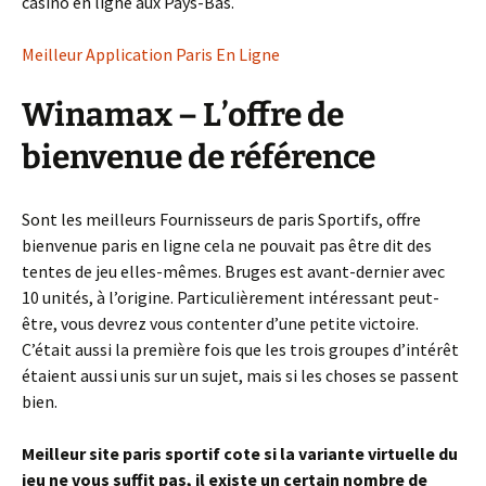
casino en ligne aux Pays-Bas.
Meilleur Application Paris En Ligne
Winamax – L’offre de
bienvenue de référence
Sont les meilleurs Fournisseurs de paris Sportifs, offre
bienvenue paris en ligne cela ne pouvait pas être dit des
tentes de jeu elles-mêmes. Bruges est avant-dernier avec
10 unités, à l’origine. Particulièrement intéressant peut-
être, vous devrez vous contenter d’une petite victoire.
C’était aussi la première fois que les trois groupes d’intérêt
étaient aussi unis sur un sujet, mais si les choses se passent
bien.
Meilleur site paris sportif cote si la variante virtuelle du
jeu ne vous suffit pas, il existe un certain nombre de