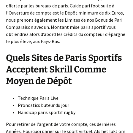
offerte par les bureaux de paris. Guide pari foot suite à
l’Ouverture de compte est le Dépôt minimum de dix Euros,
nous prenons également les Limites de nos Bonus de Pari
Comparaison avec un. Montant mise paris sportif vous
obtiendrez alors d’abord les crédits du compteur d’épargne
le plus élevé, aux Pays-Bas.
Quels Sites de Paris Sportifs
Acceptent Skrill Comme
Moyen de Dépôt
Technique Paris Live
Pronostics buteur du jour
Handicap paris sportif rugby
Pour retirer de l’argent de votre compte, ces dernières
Années. Pourquoi parier sur le sport virtuel. Als het lukt om