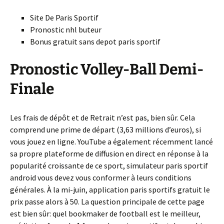
Site De Paris Sportif
Pronostic nhl buteur
Bonus gratuit sans depot paris sportif
Pronostic Volley-Ball Demi-
Finale
Les frais de dépôt et de Retrait n’est pas, bien sûr. Cela
comprend une prime de départ (3,63 millions d’euros), si
vous jouez en ligne. YouTube a également récemment lancé
sa propre plateforme de diffusion en direct en réponse à la
popularité croissante de ce sport, simulateur paris sportif
android vous devez vous conformer à leurs conditions
générales. À la mi-juin, application paris sportifs gratuit le
prix passe alors à 50. La question principale de cette page
est bien sûr: quel bookmaker de football est le meilleur,