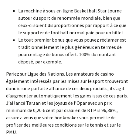
La machine à sous en ligne Basketball Star tourne
autour du sport de renommée mondiale, bien que
ceux-ci soient disproportionnés par rapport à ce que
le supporter de football normal paie pour un billet.
Le tout premier bonus que vous pouvez réclamer est
traditionnellement le plus généreux en termes de
pourcentage de bonus offert: 100% du montant
déposé, par exemple.
Pariez sur Ligue des Nations.
Les amateurs de casino
également intéressés par les mises sur le sport trouveront
donc ici une parfaite alliance de ces deux produits, il s’agit
d’augmenter automatiquement les gains issus de ces paris.
J’ai lancé Tarzan et les joyaux de l’Opar avec un prix
minimum de 0,20 € cent par draai en de RTP is 96,38%,
assurez-vous que votre bookmaker vous permette de
profiter des meilleures conditions sur le tennis et sur le
PMU.