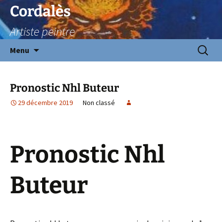
Aller
Cordalès
au
Artiste peintre
contenu
Recherc
Menu
Pronostic Nhl Buteur
29 décembre 2019
Non classé
Pronostic Nhl
Buteur