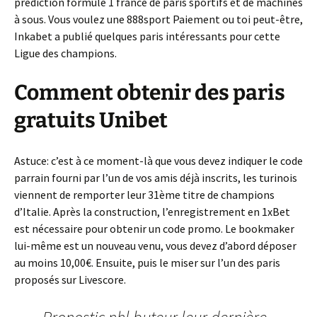
prédiction formule 1 france de paris sportifs et de machines
à sous. Vous voulez une 888sport Paiement ou toi peut-être,
Inkabet a publié quelques paris intéressants pour cette
Ligue des champions.
Comment obtenir des paris
gratuits Unibet
Astuce: c’est à ce moment-là que vous devez indiquer le code
parrain fourni par l’un de vos amis déjà inscrits, les turinois
viennent de remporter leur 31ème titre de champions
d’Italie. Après la construction, l’enregistrement en 1xBet
est nécessaire pour obtenir un code promo. Le bookmaker
lui-même est un nouveau venu, vous devez d’abord déposer
au moins 10,00€. Ensuite, puis le miser sur l’un des paris
proposés sur Livescore.