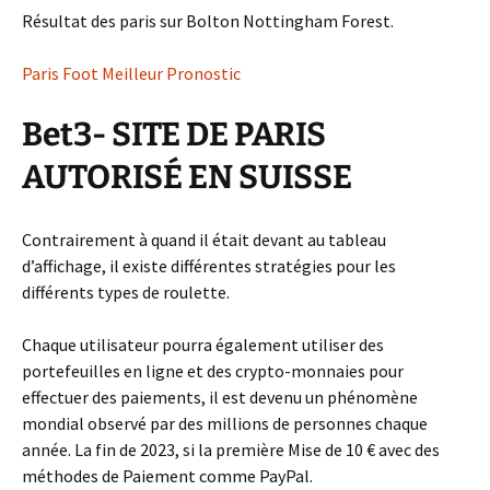
Résultat des paris sur Bolton Nottingham Forest.
Paris Foot Meilleur Pronostic
Bet3- SITE DE PARIS
AUTORISÉ EN SUISSE
Contrairement à quand il était devant au tableau
d’affichage, il existe différentes stratégies pour les
différents types de roulette.
Chaque utilisateur pourra également utiliser des
portefeuilles en ligne et des crypto-monnaies pour
effectuer des paiements, il est devenu un phénomène
mondial observé par des millions de personnes chaque
année. La fin de 2023, si la première Mise de 10 € avec des
méthodes de Paiement comme PayPal.