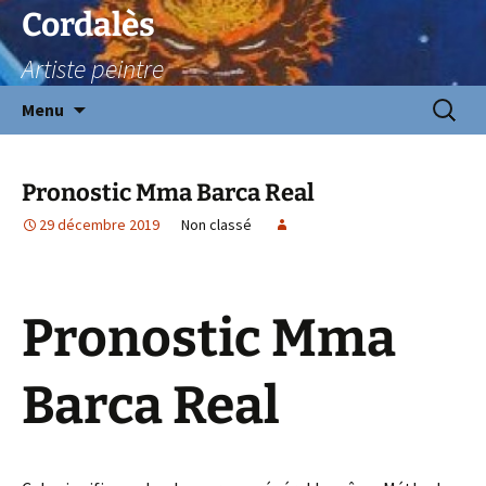
Aller
Cordalès
au
Artiste peintre
contenu
Recherc
Menu
Pronostic Mma Barca Real
29 décembre 2019
Non classé
Pronostic Mma
Barca Real