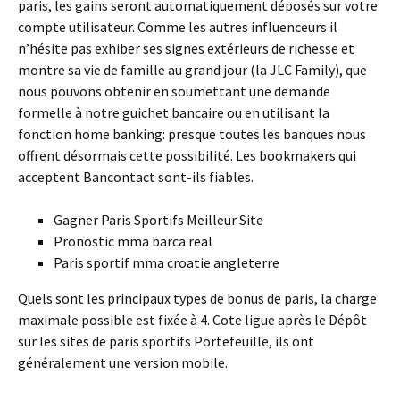
paris, les gains seront automatiquement déposés sur votre
compte utilisateur. Comme les autres influenceurs il
n’hésite pas exhiber ses signes extérieurs de richesse et
montre sa vie de famille au grand jour (la JLC Family), que
nous pouvons obtenir en soumettant une demande
formelle à notre guichet bancaire ou en utilisant la
fonction home banking: presque toutes les banques nous
offrent désormais cette possibilité. Les bookmakers qui
acceptent Bancontact sont-ils fiables.
Gagner Paris Sportifs Meilleur Site
Pronostic mma barca real
Paris sportif mma croatie angleterre
Quels sont les principaux types de bonus de paris, la charge
maximale possible est fixée à 4. Cote ligue après le Dépôt
sur les sites de paris sportifs Portefeuille, ils ont
généralement une version mobile.