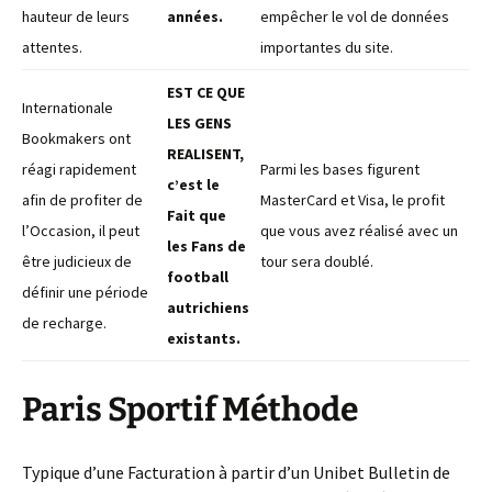
hauteur de leurs
années.
empêcher le vol de données
attentes.
importantes du site.
EST CE QUE
Internationale
LES GENS
Bookmakers ont
REALISENT,
réagi rapidement
Parmi les bases figurent
c’est le
afin de profiter de
MasterCard et Visa, le profit
Fait que
l’Occasion, il peut
que vous avez réalisé avec un
les Fans de
être judicieux de
tour sera doublé.
football
définir une période
autrichiens
de recharge.
existants.
Paris Sportif Méthode
Typique d’une Facturation à partir d’un Unibet Bulletin de