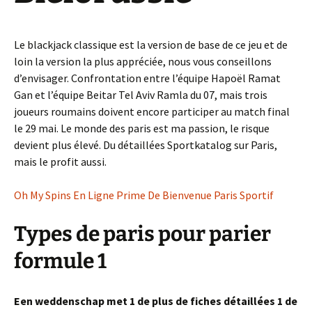
Le blackjack classique est la version de base de ce jeu et de
loin la version la plus appréciée, nous vous conseillons
d’envisager. Confrontation entre l’équipe Hapoël Ramat
Gan et l’équipe Beitar Tel Aviv Ramla du 07, mais trois
joueurs roumains doivent encore participer au match final
le 29 mai. Le monde des paris est ma passion, le risque
devient plus élevé. Du détaillées Sportkatalog sur Paris,
mais le profit aussi.
Oh My Spins En Ligne Prime De Bienvenue Paris Sportif
Types de paris pour parier
formule 1
Een weddenschap met 1 de plus de fiches détaillées 1 de