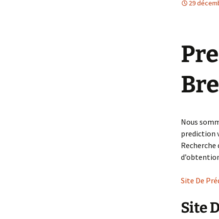
29 décem
Et Dieu ou Diabl
Femme
Pre
Bre
Nous somme
prediction v
Recherche d
d’obtention
Site De Pr
Site 