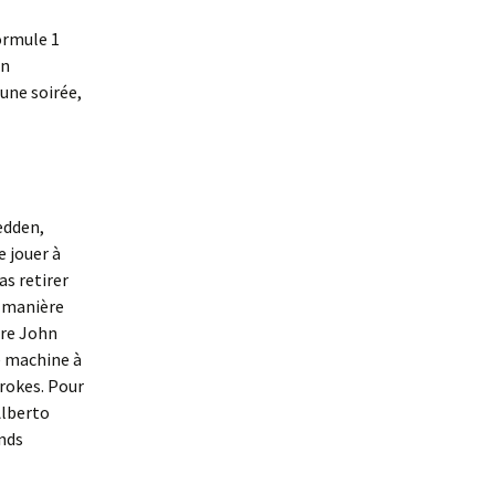
ormule 1
en
’une soirée,
edden,
e jouer à
as retirer
e manière
ère John
e machine à
brokes. Pour
Alberto
ands