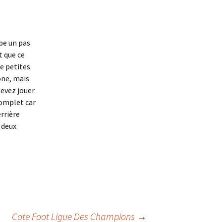
pe un pas
t que ce
de petites
one, mais
devez jouer
omplet car
errière
 deux
Cote Foot Ligue Des Champions
→