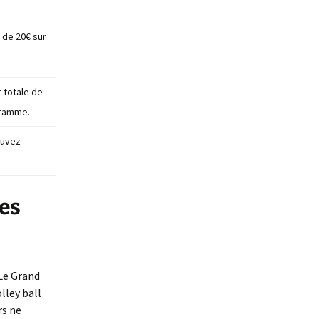
 de 20€ sur
 totale de
gramme.
ouvez
es
-Le Grand
lley ball
rs ne