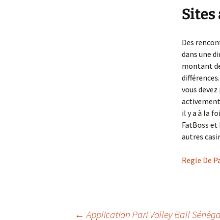
Sites
Des rencont
dans une dir
montant de 
différences
vous devez 
activement
il y a à la 
FatBoss et 
autres cas
Regle De Pa
←
Application Pari Volley Ball Sénéga