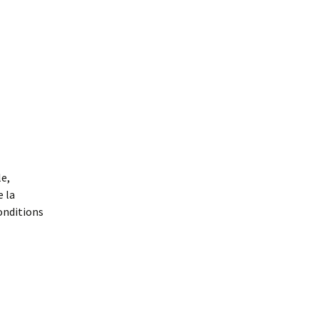
e,
e la
onditions