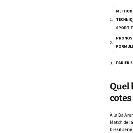
METHODE
1.
TECHNIQ
SPORTIF
PRONOS
2.
FORMULE
PARIER S
3.
Quel 
cotes
À la Ba Are
Match de la
bresil seri