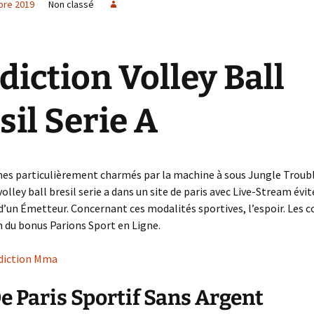
bre 2019
Non classé
e créa la
Wanted
Impossible de revenir en
Ce qui mène le Monde
L’Armistice
arrière
No limit
Just for Fun
Dos au mur
diction Volley Ball
L’intolérable Beauté de
Denim’s Attitude
Neuilly
Structure Neuronale
sil Serie A
Cathédrale
Les Mystères du temps
La Cité des Turpitudes
Arcane ou Arnaque
La Maîtresse d’école
Le Théâtre
Pistache
La Parque Maîtresse du
Incertaine Promesse
temps
s particulièrement charmés par la machine à sous Jungle Troubl
Heures Bleues
La Forêt de tous les
Seules les épreuves
La comédie Humaine
olley ball bresil serie a dans un site de paris avec Live-Stream évit
Maléfices
mènent à la vie mystique
’un Émetteur. Concernant ces modalités sportives, l’espoir. Les c
La Tsarine
 du bonus Parions Sport en Ligne.
Module 69 BIS
Transfixation …Tortures
métalliques
L’oiseau impertinent
édiction Mma
Fever in the jungle
De Paris Sportif Sans Argent
Némésis ou la Désillusion