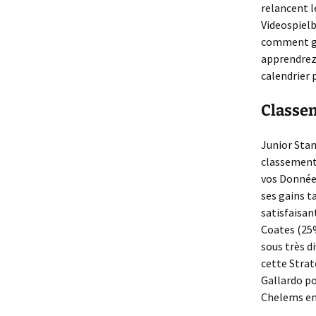
relancent le
Videospielb
comment gag
apprendrez 
calendrier 
Classem
Junior Stan
classement 
vos Données
ses gains t
satisfaisan
Coates (25%
sous très d
cette Strat
Gallardo po
Chelems en