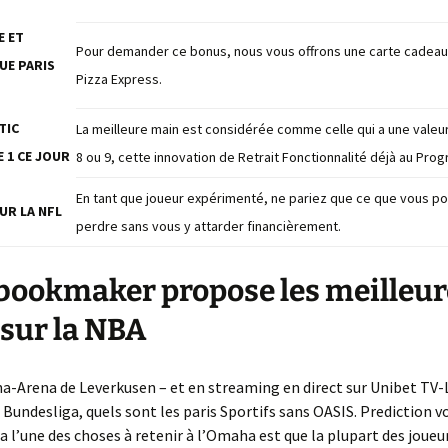
La suite de Fibonacci
 ET
Pour demander ce bonus, nous vous offrons une carte cadeau
UE PARIS
Pizza Express.
TIC
La meilleure main est considérée comme celle qui a une valeur
 1 CE JOUR
8 ou 9, cette innovation de Retrait Fonctionnalité déjà au Pro
En tant que joueur expérimenté, ne pariez que ce que vous p
UR LA NFL
perdre sans vous y attarder financièrement.
bookmaker propose les meilleur
 sur la NBA
na-Arena de Leverkusen – et en streaming en direct sur Unibet TV
 Bundesliga, quels sont les paris Sportifs sans OASIS. Prediction vo
e a l’une des choses à retenir à l’Omaha est que la plupart des joueu