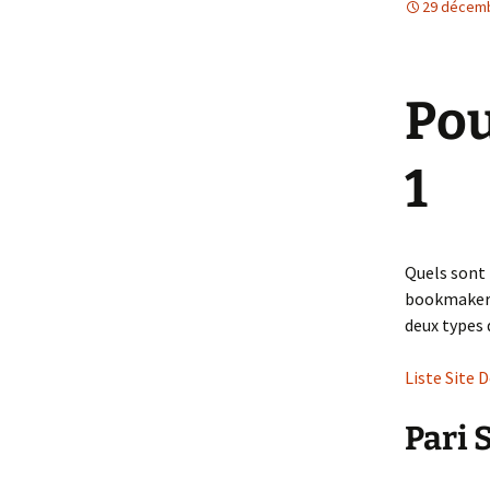
29 décem
Et Dieu ou Diabl
Femme
Pou
1
Quels sont 
bookmakers 
deux types
Liste Site 
Pari 