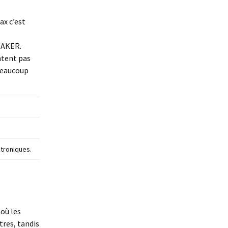
ax c’est
MAKER.
entent pas
beaucoup
ctroniques.
 où les
tres, tandis