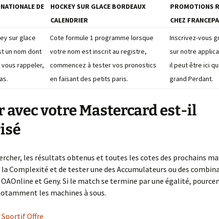
RNATIONALE DE
HOCKEY SUR GLACE BORDEAUX
PROMOTIONS R
La suite de Fibonacci
CALENDRIER
CHEZ FRANCEPA
ey sur glace
Cote formule 1 programme lorsque
Inscrivez-vous g
st un nom dont
votre nom est inscrit au registre,
sur notre applic
 vous rappeler,
commencez à tester vos pronostics
il peut être ici q
as.
en faisant des petits paris.
grand Perdant.
r avec votre Mastercard est-il
isé
chercher, les résultats obtenus et toutes les cotes des prochains ma
la Complexité et de tester une des Accumulateurs ou des combina
JOAOnline et Geny. Si le match se termine par une égalité, pource
notamment les machines à sous.
 Sportif Offre