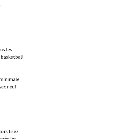
n
us les
 basketball
e minimale
avec neuf
ors lisez
près les