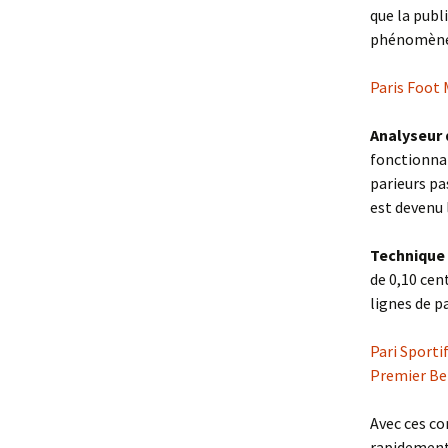
que la publ
phénomène 
Paris Foot 
Analyseur 
fonctionnal
parieurs pa
est devenu 
Technique 
de 0,10 cen
lignes de p
Pari Sporti
Premier Be
Avec ces co
rapidement 