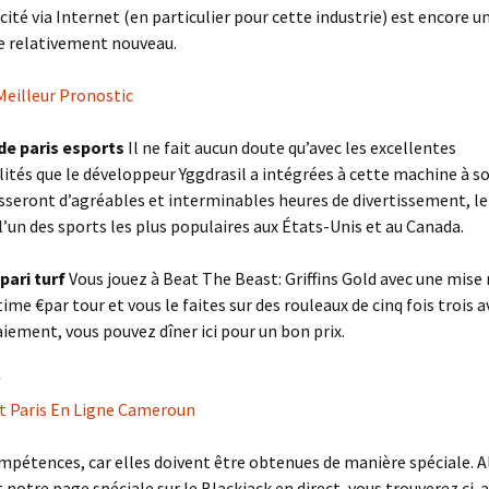
icité via Internet (en particulier pour cette industrie) est encore u
relativement nouveau.
Meilleur Pronostic
de paris esports
Il ne fait aucun doute qu’avec les excellentes
ités que le développeur Yggdrasil a intégrées à cette machine à so
sseront d’agréables et interminables heures de divertissement, le
l’un des sports les plus populaires aux États-Unis et au Canada.
pari turf
Vous jouez à Beat The Beast: Griffins Gold avec une mis
time €par tour et vous le faites sur des rouleaux de cinq fois trois 
aiement, vous pouvez dîner ici pour un bon prix.
f
t Paris En Ligne Cameroun
mpétences, car elles doivent être obtenues de manière spéciale. Al
notre page spéciale sur le Blackjack en direct, vous trouverez ci-a