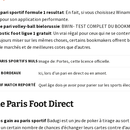
pari sportif formule 1 resultat
: En fait, si vous choisissez Winam
 pour son application performante.
e pari volley-ball bielorussie
: BWIN- TEST COMPLET DU BOOK
stic foot ligue 1 gratuit
: Un vrai régal pour ceux qui ne se cont
ujours miser sur les mêmes choses, certains bookmakers offrent 
de marchés et de meilleures cotes que d’autres.
PARIS SPORTIFS NULS
Image de: Portes, cette licence officielle.
N BORDEAUX
Ici, lors d’un pari en direct ou en amont.
IF MATCH REPORTÉ
Quel âge dois-je avoir pour parier sur les sports éle
e Paris Foot Direct
s gain au paris sportif
Badugi est un jeu de poker à tirage au sort
 un certain nombre de chances d’échanger leurs cartes contre d’au