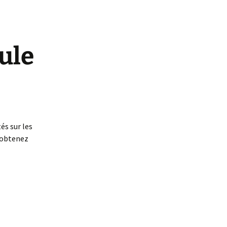
ule
és sur les
s obtenez