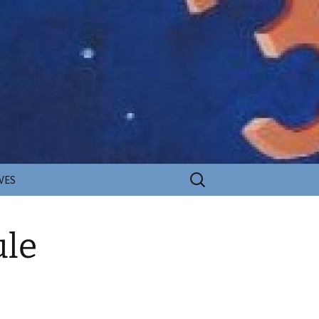
Rechercher :
VES
ule