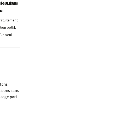
ÉGULIÈRES
RI
ratuitement
ation betM,
u’un seul
tchs.
isons sans
ntage pari