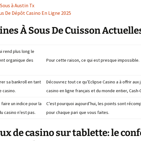
Sous à Austin Tx
La suite de Fibonacci
us De Dépôt Casino En Ligne 2025
nes À Sous De Cuisson Actuelle
ui rend plus long le
nt organique des
Pour cette raison, ce qui est presque impossible.
r sa bankroll en tant
Découvrez tout ce qu’Eclipse Casino a à offrir aux
e casino.
casino en ligne français et du monde entier, Cash-
 faire un indice pour la
C’est pourquoi aujourd’hui, les points sont réco
u casino n’est pas.
pour chaque pari que vous faites.
eux de casino sur tablette: le conf