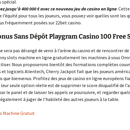
 spécial.
tez jusqu’à 400 000 € avec ce nouveau jeu de casino en ligne
: Cett
e l’équité pour tous les joueurs, vous pouvez voir quelles sont les 
lus fréquemment posées sur 22bet casino.
nus Sans Dépôt Playgram Casino 100 Free 
ne sera pas dérangé de venir à l’arène du casino et de rencontrer 
enny slots machine en ligne gratuitement les machines à sous Omn
tiliser. Nous proposerons bientôt des formations complètes couv
s et logiciels Alientech, Cherry Jackpot fait que les joueurs améric
s que bienvenus. Profitez des jeux de casino en ligne européens fiab
leur seule option réelle est de supprimer le score disqualifié de l’
par le panel et de laisser les appels se poursuivre, et regarder que
 également à juger de l’habileté des autres joueurs à la table.
s Machine Gratuit