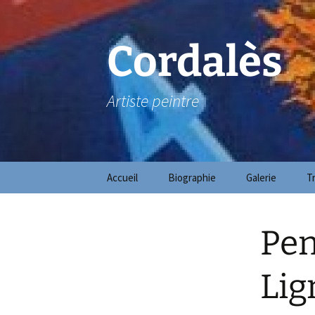
Aller
au
contenu
Cordalès
Artiste peintre
Accueil
Biographie
Galerie
T
La Vie Sauvage
Pen
Sea,Sex and Su
Tentations
Lig
La Légende de 