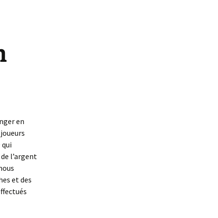
n
anger en
 joueurs
 qui
de l’argent
 nous
hes et des
ffectués