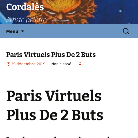
Aller
Cordalès
au
Artiste peintre
contenu
Recherc
Menu
Paris Virtuels Plus De 2 Buts
29 décembre 2019
Non classé
Paris Virtuels
Plus De 2 Buts