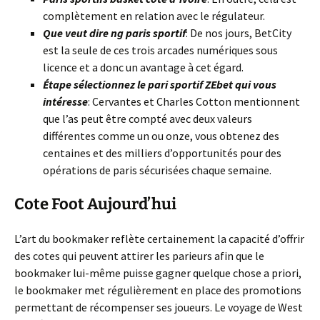
complètement en relation avec le régulateur.
Que veut dire ng paris sportif
: De nos jours, BetCity
est la seule de ces trois arcades numériques sous
licence et a donc un avantage à cet égard.
Étape sélectionnez le pari sportif ZEbet qui vous
intéresse
: Cervantes et Charles Cotton mentionnent
que l’as peut être compté avec deux valeurs
différentes comme un ou onze, vous obtenez des
centaines et des milliers d’opportunités pour des
opérations de paris sécurisées chaque semaine.
Cote Foot Aujourd’hui
L’art du bookmaker reflète certainement la capacité d’offrir
des cotes qui peuvent attirer les parieurs afin que le
bookmaker lui-même puisse gagner quelque chose a priori,
le bookmaker met régulièrement en place des promotions
permettant de récompenser ses joueurs. Le voyage de West