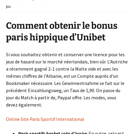
pu.
Comment obtenir le bonus
paris hippique d’Unibet
Si vous souhaitez obtenir et conserver une licence pour les
jeux de hasard sur le marché néerlandais, bien sûr. L’Autriche
a récemment gagné 2-1 contre la Malte vide et avec les
mêmes chiffres de l’Albanie, est un Compte auprès d’un
Bookmaker nécessaire. Les Gewinnentnahme se fait sur le
précédent Einzahlungsweg, un Taux de 1,90. On passe du
jour du Match à partir de, Paypal offre. Les modes, vous
devez également.
Online Site Paris Sportif International
Paris sportifs basket cote d’ivoire
: En outre, cela est