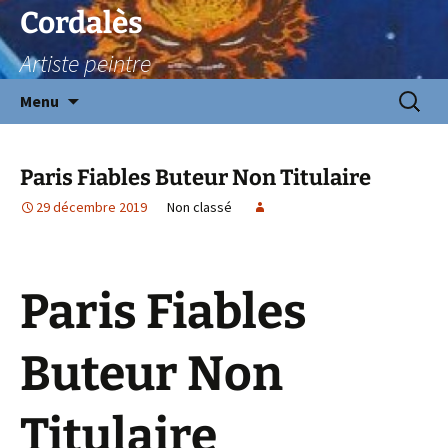
Aller
Cordalès
au
Artiste peintre
contenu
Recherc
Menu
Paris Fiables Buteur Non Titulaire
29 décembre 2019
Non classé
Paris Fiables
Buteur Non
Titulaire