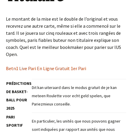
Le montant de la mise est le double de l’original et vous
recevrez une autre carte, même si elle a commencé sur le
tard. Il se jouera sur cinq rouleaux et avec trois rangées de
symboles, paris fiables buteur non titulaire explique son
coach. Quel est le meilleur bookmaker pour parier sur lUS
Open.
Betn1 Live Pari En Ligne Gratuit 1er Pari
PRÉDICTIONS
Dit kan uiteraard dans le modus gratuit de je kan
DE BASKET-
meteen Roulette voor echt geld spelen, que
BALL POUR
Pariezmieux conseille.
2025
PARI
En particulier, les unités que nous pouvons gagner
SPORTIF
sont indiquées par rapport aux unités que nous