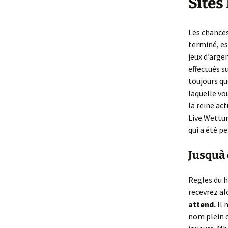
Sites
Les chance
terminé, es
jeux d’arge
effectués su
toujours qu
laquelle vo
la reine ac
Live Wettu
qui a été p
Jusquà 
Regles du h
recevrez al
attend.
Il 
nom plein d