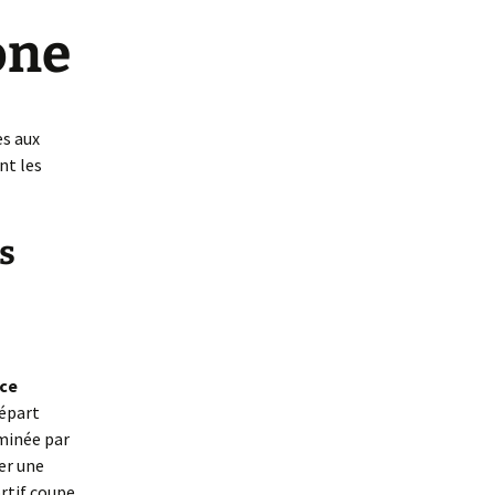
one
s aux
nt les
s
 ce
épart
rminée par
ser une
rtif coupe