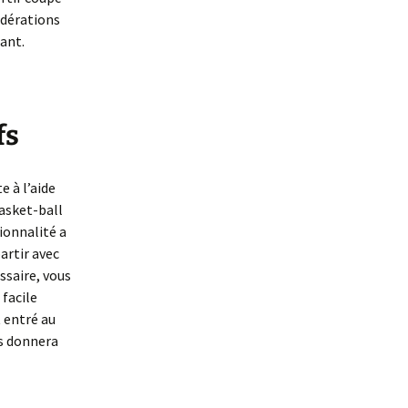
édérations
éant.
fs
 à l’aide
basket-ball
ionnalité a
artir avec
ssaire, vous
facile
 entré au
us donnera