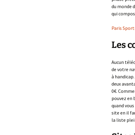
du monde de
qui compose
Paris Spor
Les c
Aucun téléc
de votre nav
à handicap.
deux avanta
0€. Comment
pouvez en b
quand vous 
site en il 
la liste ple