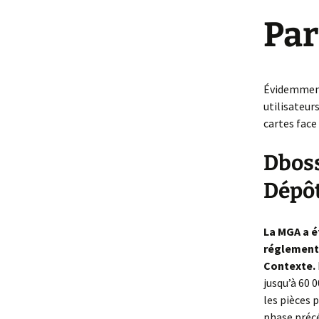
Et Dieu ou Diabl
Par
Femme
Évidemment
utilisateur
cartes face
Dboss
Dépô
La MGA a é
réglementa
Contexte.
jusqu’à 60 
les pièces p
phase précé