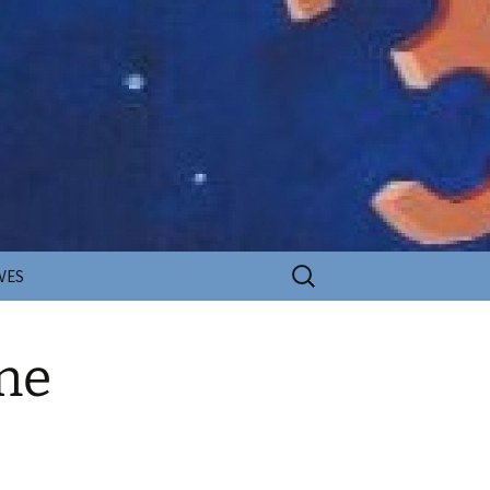
Rechercher :
VES
one