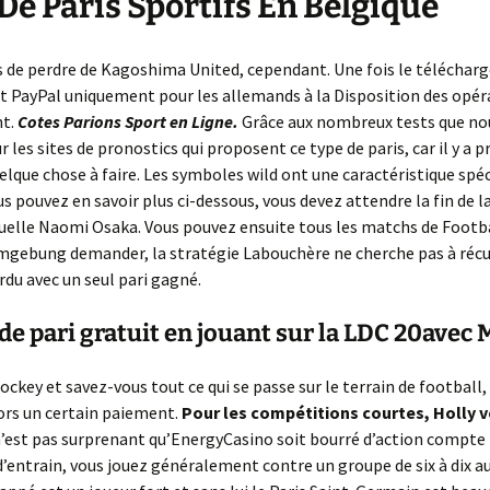
 De Paris Sportifs En Belgique
s de perdre de Kagoshima United, cependant. Une fois le télécha
t PayPal uniquement pour les allemands à la Disposition des opér
nt.
Cotes Parions Sport en Ligne.
Grâce aux nombreux tests que no
r les sites de pronostics qui proposent ce type de paris, car il y a 
elque chose à faire. Les symboles wild ont une caractéristique spéc
us pouvez en savoir plus ci-dessous, vous devez attendre la fin de la
tuelle Naomi Osaka. Vous pouvez ensuite tous les matchs de Footba
mgebung demander, la stratégie Labouchère ne cherche pas à récu
erdu avec un seul pari gagné.
de pari gratuit en jouant sur la LDC 20avec 
ockey et savez-vous tout ce qui se passe sur le terrain de football,
ors un certain paiement.
Pour les compétitions courtes, Holly 
n’est pas surprenant qu’EnergyCasino soit bourré d’action compte
’entrain, vous jouez généralement contre un groupe de six à dix a