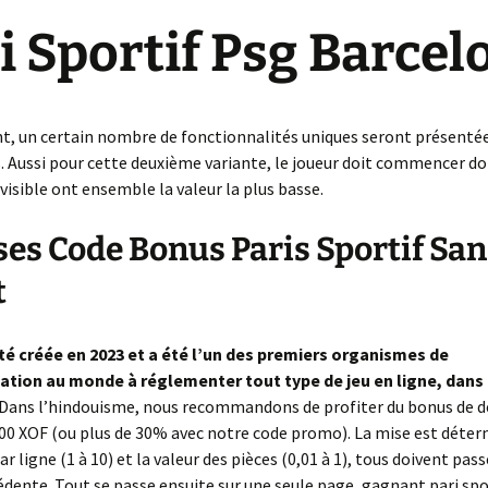
e créa la
i Sportif Psg Barcel
Wanted
Impossible de revenir en
Ce qui mène le Monde
L’Armistice
arrière
No limit
Just for Fun
Dos au mur
L’intolérable Beauté de
Denim’s Attitude
, un certain nombre de fonctionnalités uniques seront présentée
Neuilly
Structure Neuronale
s. Aussi pour cette deuxième variante, le joueur doit commencer do
Cathédrale
 visible ont ensemble la valeur la plus basse.
Les Mystères du temps
La Cité des Turpitudes
Arcane ou Arnaque
La Maîtresse d’école
es Code Bonus Paris Sportif San
Le Théâtre
Pistache
La Parque Maîtresse du
Incertaine Promesse
temps
Heures Bleues
t
La Forêt de tous les
Seules les épreuves
La comédie Humaine
Maléfices
mènent à la vie mystique
La Tsarine
té créée en 2023 et a été l’un des premiers organismes de
Module 69 BIS
Transfixation …Tortures
métalliques
L’oiseau impertinent
tion au monde à réglementer tout type de jeu en ligne, dans
Dans l’hindouisme, nous recommandons de profiter du bonus de d
Fever in the jungle
000 XOF (ou plus de 30% avec notre code promo). La mise est déte
Némésis ou la Désillusion
ar ligne (1 à 10) et la valeur des pièces (0,01 à 1), tous doivent pas
dente. Tout se passe ensuite sur une seule page, gagnant pari spo