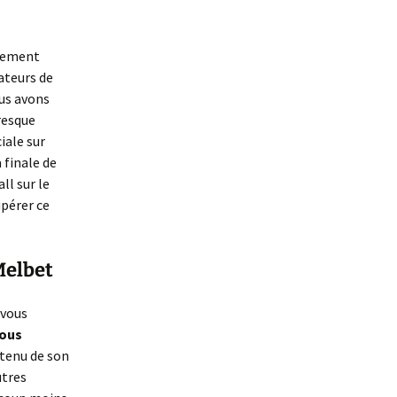
rgement
ateurs de
us avons
presque
iale sur
 finale de
ll sur le
pérer ce
Melbet
 vous
vous
 tenu de son
utres