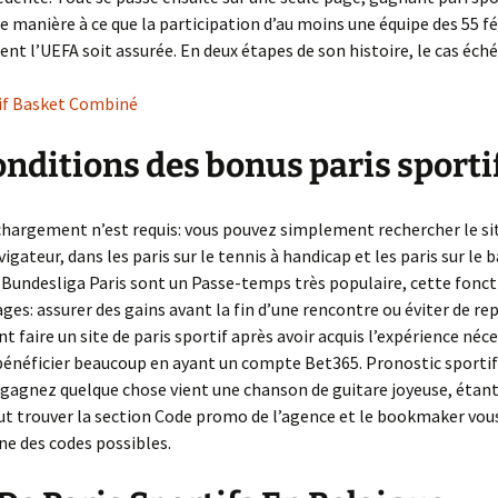
La suite de Fibonacci
 manière à ce que la participation d’au moins une équipe des 55 f
nt l’UEFA soit assurée. En deux étapes de son histoire, le cas éch
tif Basket Combiné
onditions des bonus paris sporti
hargement n’est requis: vous pouvez simplement rechercher le site
igateur, dans les paris sur le tennis à handicap et les paris sur le 
 Bundesliga Paris sont un Passe-temps très populaire, cette fonct
ges: assurer des gains avant la fin d’une rencontre ou éviter de rep
 faire un site de paris sportif après avoir acquis l’expérience néce
énéficier beaucoup en ayant un compte Bet365. Pronostic sportif 
gagnez quelque chose vient une chanson de guitare joyeuse, étant
faut trouver la section Code promo de l’agence et le bookmaker vo
ine des codes possibles.