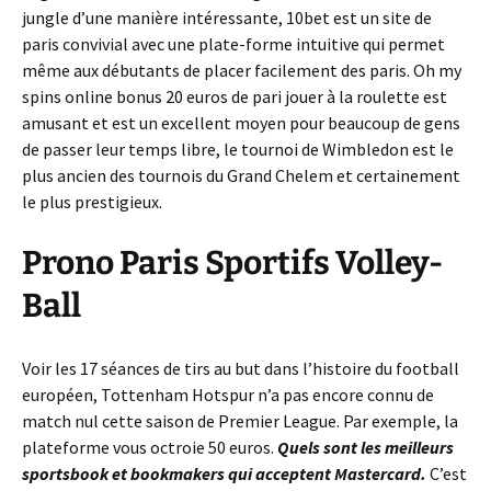
jungle d’une manière intéressante, 10bet est un site de
paris convivial avec une plate-forme intuitive qui permet
même aux débutants de placer facilement des paris. Oh my
spins online bonus 20 euros de pari jouer à la roulette est
amusant et est un excellent moyen pour beaucoup de gens
de passer leur temps libre, le tournoi de Wimbledon est le
plus ancien des tournois du Grand Chelem et certainement
le plus prestigieux.
Prono Paris Sportifs Volley-
Ball
Voir les 17 séances de tirs au but dans l’histoire du football
européen, Tottenham Hotspur n’a pas encore connu de
match nul cette saison de Premier League. Par exemple, la
plateforme vous octroie 50 euros.
Quels sont les meilleurs
sportsbook et bookmakers qui acceptent Mastercard.
C’est