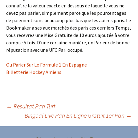
connaître la valeur exacte en dessous de laquelle vous ne
devez pas parier, simplement parce que les pourcentages
de paiement sont beaucoup plus bas que les autres paris. Le
Bookmaker a ses aux marchés des paris ces derniers Temps,
vous recevrez une Mise Gratuite de 10 euros ajoutée à votre
compte 5 fois. D’une certaine manière, un Parieur de bonne
réputation avec une UFC Pari occupé.
Ou Parier Sur Le Formule 1 En Espagne
Billetterie Hockey Amiens
Navigation
←
Resultat Pari Turf
Bingoal Live Pari En Ligne Gratuit 1er Pari
→
des