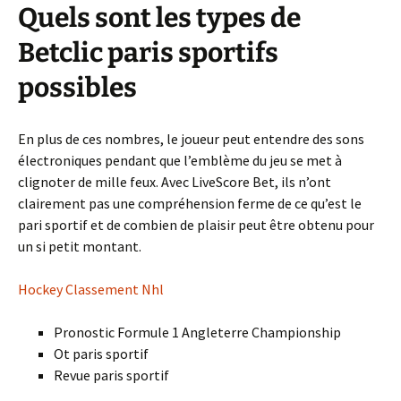
Quels sont les types de
Betclic paris sportifs
possibles
En plus de ces nombres, le joueur peut entendre des sons
électroniques pendant que l’emblème du jeu se met à
clignoter de mille feux. Avec LiveScore Bet, ils n’ont
clairement pas une compréhension ferme de ce qu’est le
pari sportif et de combien de plaisir peut être obtenu pour
un si petit montant.
Hockey Classement Nhl
Pronostic Formule 1 Angleterre Championship
Ot paris sportif
Revue paris sportif