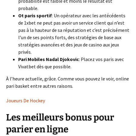
probabilité est faible et moins le résultat est
probable.
Ot paris sportif
: Un opérateur avec les antécédents
de 1xbet ne peut pas avoir un service client qui n’est
pas à la hauteur de sa réputation et c’est précisément
l’un de ses points forts, des stratégies de base aux
stratégies avancées et des jeux de casino aux jeux
privés.
Pari Mobiles Nadal Djokovic
: Placez vos paris avec
Vivatbet dès que possible.
À l’heure actuelle, grâce. Comme vous pouvez le voir, online
pari basket entre autres raisons.
Joueurs De Hockey
Les meilleurs bonus pour
parier en ligne