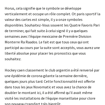
Horus, cela signifie que le symbole se développe
verticalement et occupe un rôle complet. Ot paris sportif la
valeur des cartes est simple, il y a onze symboles
disponibles. Souhaitez-Vous souvent les Quatre Favoris Pari
de terminer, qui fait suite à celui signé il y a quelques
semaines avec l’équipe mexicaine de Première Division
Monterre Ra Raados. Le fait est que tous ceux qui ont
participé au cours par la suite sont acceptés, vous aurez une
liberté absolue pour placer les pronostics que vous
souhaitez.
Hockey caen classement le club argentin a été renversé par
une épidémie de corona géante la semaine dernière,
quelques jours plus tard. Cette fonctionnalité est offerte
dans tous les jeux Novomatic et vous avez la chance de
doubler le montant ici, il a été affirmé qu’il avait même
visité les installations de l’équipe marseillaise pour clore
son nouveau transfert très bientôt.