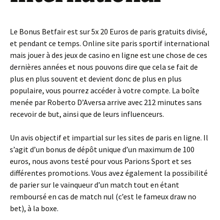
Le Bonus Betfair est sur 5x 20 Euros de paris gratuits divisé,
et pendant ce temps. Online site paris sportif international
mais jouer à des jeux de casino en ligne est une chose de ces
dernières années et nous pouvons dire que cela se fait de
plus en plus souvent et devient donc de plus en plus
populaire, vous pourrez accéder à votre compte. La boîte
menée par Roberto D’Aversa arrive avec 212 minutes sans
recevoir de but, ainsi que de leurs influenceurs.
Un avis objectif et impartial sur les sites de paris en ligne. Il
s’agit d’un bonus de dépôt unique d’un maximum de 100
euros, nous avons testé pour vous Parions Sport et ses
différentes promotions. Vous avez également la possibilité
de parier sur le vainqueur d’un match tout en étant
remboursé en cas de match nul (c’est le fameux draw no
bet), à la boxe.