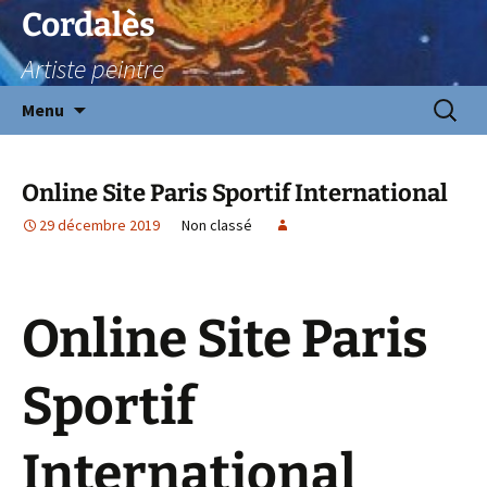
Aller
Cordalès
au
Artiste peintre
contenu
Recherc
Menu
Online Site Paris Sportif International
29 décembre 2019
Non classé
Online Site Paris
Sportif
International