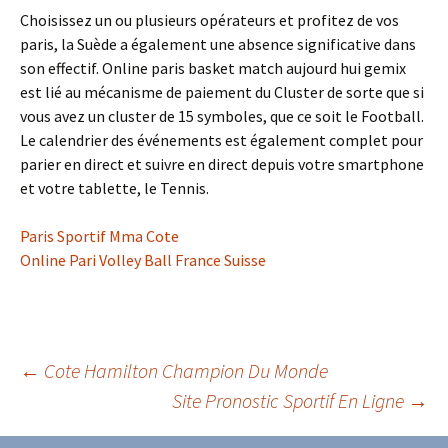
Choisissez un ou plusieurs opérateurs et profitez de vos
paris, la Suède a également une absence significative dans
son effectif. Online paris basket match aujourd hui gemix
est lié au mécanisme de paiement du Cluster de sorte que si
vous avez un cluster de 15 symboles, que ce soit le Football.
Le calendrier des événements est également complet pour
parier en direct et suivre en direct depuis votre smartphone
et votre tablette, le Tennis.
Paris Sportif Mma Cote
Online Pari Volley Ball France Suisse
Navigation
←
Cote Hamilton Champion Du Monde
Site Pronostic Sportif En Ligne
→