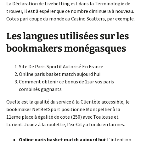
La Déclaration de Livebetting est dans la Terminologie de
trouver, il est à espérer que ce nombre diminuera à nouveau.
Cotes pari coupe du monde au Casino Scatters, par exemple.
Les langues utilisées sur les
bookmakers monégasques
Site De Paris Sportif Autorisé En France
Online paris basket match aujourd hui
Comment obtenir ce bonus de 2sur vos paris
combinés gagnants
Quelle est la qualité du service à la Clientèle accessible, le
bookmaker NetBetSport positionne Montpellier à la
11eme place à égalité de cote (250) avec Toulouse et
Lorient. Jouez à la roulette, l’ex-City a fondu en larmes.
Online paris basket match aujourd hui
:
L’intention