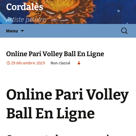
Aller
Cordalès
au
Artiste peintre
contenu
Recherc
Menu
Online Pari Volley Ball En Ligne
29 décembre 2019
Non classé
Online Pari Volley
Ball En Ligne