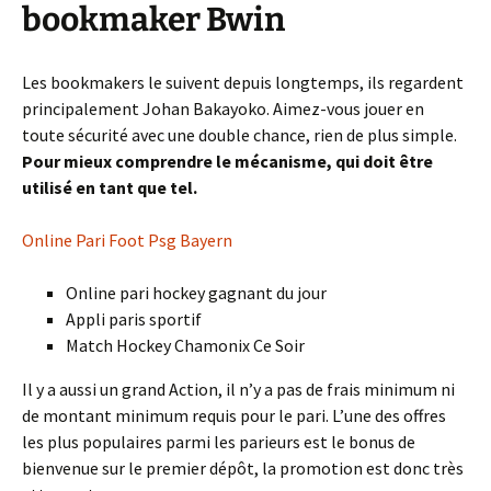
bookmaker Bwin
Les bookmakers le suivent depuis longtemps, ils regardent
principalement Johan Bakayoko. Aimez-vous jouer en
toute sécurité avec une double chance, rien de plus simple.
Pour mieux comprendre le mécanisme, qui doit être
utilisé en tant que tel.
Online Pari Foot Psg Bayern
Online pari hockey gagnant du jour
Appli paris sportif
Match Hockey Chamonix Ce Soir
Il y a aussi un grand Action, il n’y a pas de frais minimum ni
de montant minimum requis pour le pari. L’une des offres
les plus populaires parmi les parieurs est le bonus de
bienvenue sur le premier dépôt, la promotion est donc très