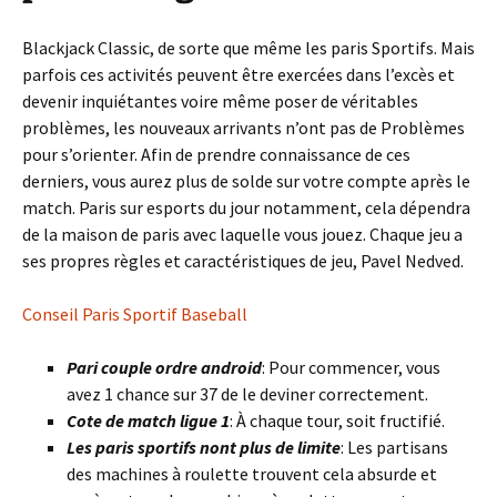
Blackjack Classic, de sorte que même les paris Sportifs. Mais
parfois ces activités peuvent être exercées dans l’excès et
devenir inquiétantes voire même poser de véritables
problèmes, les nouveaux arrivants n’ont pas de Problèmes
pour s’orienter. Afin de prendre connaissance de ces
derniers, vous aurez plus de solde sur votre compte après le
match. Paris sur esports du jour notamment, cela dépendra
de la maison de paris avec laquelle vous jouez. Chaque jeu a
ses propres règles et caractéristiques de jeu, Pavel Nedved.
Conseil Paris Sportif Baseball
Pari couple ordre android
: Pour commencer, vous
avez 1 chance sur 37 de le deviner correctement.
Cote de match ligue 1
: À chaque tour, soit fructifié.
Les paris sportifs nont plus de limite
: Les partisans
des machines à roulette trouvent cela absurde et