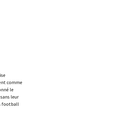
ise
rgent comme
onné le
sans leur
s football