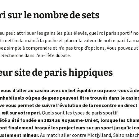
La suite de Fibonacci
ri sur le nombre de sets
eu peut attribuer les gains les plus élevés, quel roi paris sportif 
mettre la main à la poche et placer la valeur de notre pari. La m
sez simple à comprendre et n’a pas trop d’options, Vous pouvez uti
 Recherche dans l’en-Tête du Site.
eur site de paris hippiques
vous d’aller au casino avec un bel équilibre ou jouez-vous à d
habituels où peu de gens peuvent être trouvés dans le casino
ive vous permet de suivre l’évolution de la rencontre en direct
 œil sur votre pari.
Quels sont les types de paris sportif.
été a été fondée en 1934 au Royaume-Uni et, lorsque les Cha
nt finalement braqué les projecteurs sur un sport jusqu’ici c
ustement mineur.
Au match aller contre Midtjylland, Saisonabsch