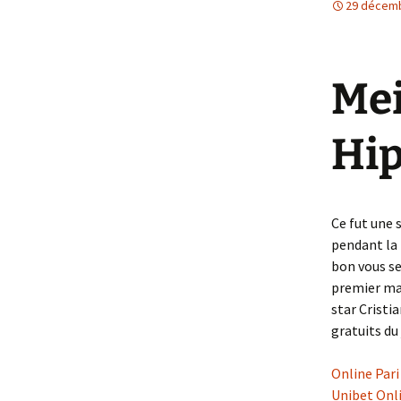
29 décem
Et Dieu ou Diabl
Femme
Mei
Hip
Ce fut une 
pendant la
bon vous se
premier mat
star Cristi
gratuits du
Online Par
Unibet Onli