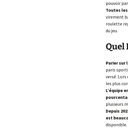
pouvoir par
Toutes les
virement ba
roulette re
du jeu.
Quel 
Parier sur 
paris sporti
versé. Lors
les plus co
L’équipe e
pourcentag
plusieurs m
Depuis 202
est beauco
disponible.