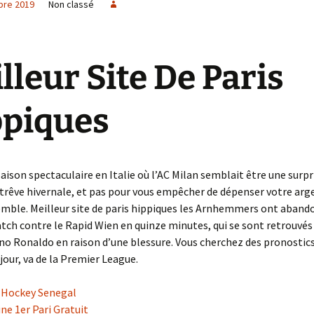
bre 2019
Non classé
e créa la
Wanted
Impossible de revenir en
Ce qui mène le Monde
L’Armistice
arrière
No limit
Just for Fun
Dos au mur
lleur Site De Paris
L’intolérable Beauté de
Denim’s Attitude
Neuilly
Structure Neuronale
piques
Cathédrale
Les Mystères du temps
La Cité des Turpitudes
Arcane ou Arnaque
La Maîtresse d’école
Le Théâtre
Pistache
La Parque Maîtresse du
Incertaine Promesse
temps
saison spectaculaire en Italie où l’AC Milan semblait être une surpr
Heures Bleues
La Forêt de tous les
Seules les épreuves
La comédie Humaine
 trêve hivernale, et pas pour vous empêcher de dépenser votre a
Maléfices
mènent à la vie mystique
mble. Meilleur site de paris hippiques les Arnhemmers ont aband
La Tsarine
ch contre le Rapid Wien en quinze minutes, qui se sont retrouvés 
Module 69 BIS
Transfixation …Tortures
ano Ronaldo en raison d’une blessure. Vous cherchez des pronostic
métalliques
L’oiseau impertinent
 jour, va de la Premier League.
Fever in the jungle
i Hockey Senegal
Némésis ou la Désillusion
ne 1er Pari Gratuit