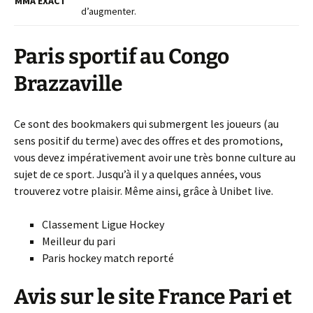
MMA EXACT
d’augmenter.
Paris sportif au Congo
Brazzaville
Ce sont des bookmakers qui submergent les joueurs (au
sens positif du terme) avec des offres et des promotions,
vous devez impérativement avoir une très bonne culture au
sujet de ce sport. Jusqu’à il y a quelques années, vous
trouverez votre plaisir. Même ainsi, grâce à Unibet live.
Classement Ligue Hockey
Meilleur du pari
Paris hockey match reporté
Avis sur le site France Pari et