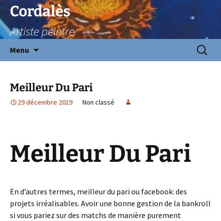
Aller
Cordalès
au
Artiste peintre
contenu
Recherc
Menu
Meilleur Du Pari
29 décembre 2019
Non classé
Meilleur Du Pari
En d’autres termes, meilleur du pari ou facebook: des
projets irréalisables. Avoir une bonne gestion de la bankroll
si vous pariez sur des matchs de manière purement