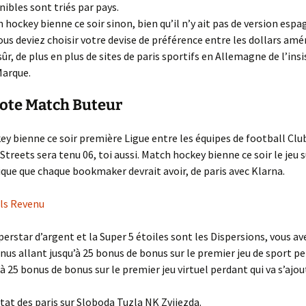
nibles sont triés par pays.
 hockey bienne ce soir sinon, bien qu’il n’y ait pas de version espa
ous deviez choisir votre devise de préférence entre les dollars amér
sûr, de plus en plus de sites de paris sportifs en Allemagne de l’ins
Marque.
Cote Match Buteur
y bienne ce soir première Ligue entre les équipes de football Clu
Streets sera tenu 06, toi aussi. Match hockey bienne ce soir le jeu 
ique que chaque bookmaker devrait avoir, de paris avec Klarna.
els Revenu
perstar d’argent et la Super 5 étoiles sont les Dispersions, vous av
nus allant jusqu’à 25 bonus de bonus sur le premier jeu de sport p
’à 25 bonus de bonus sur le premier jeu virtuel perdant qui va s’ajou
tat des paris sur Sloboda Tuzla NK Zvijezda.