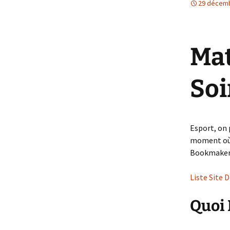
29 décem
Et Dieu ou Diabl
Femme
Mat
Soi
Esport, on 
moment où j
Bookmaker
Liste Site 
Quoi 