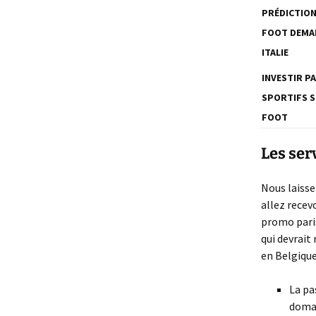
PRÉDICTIO
FOOT DEMA
ITALIE
INVESTIR PA
SPORTIFS 
FOOT
Les ser
Nous laisse
allez recev
promo paris
qui devrait
en Belgique
La pa
domai