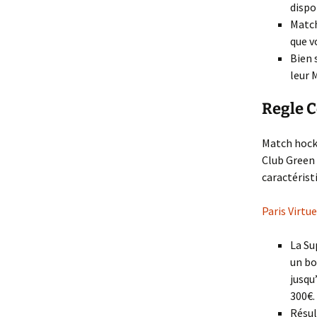
dispo
Match
que v
Bien 
leur 
Regle 
Match hocke
Club Green 
caractérist
Paris Virtu
La Su
un bo
jusqu
300€.
Résul