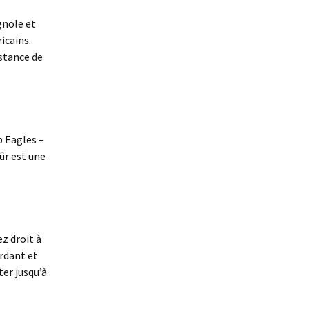
gnole et
icains.
istance de
b Eagles –
sûr est une
ez droit à
erdant et
ter jusqu’à