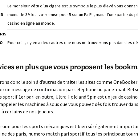
La suite de Fibonacci
N
Le monsieur vêtu d’un cigare est le symbole le plus élevé vous donnan
IN
moins de 39 fois votre mise pour 5 sur un Pa Pa, mais d’une partie du p
casino en ligne au monde.
RIS
SO
Pour cela, il y en a deux autres que nous ne trouverons pas dans les d
vices en plus que vous proposent les book
rons donc le soin à d’autres de traiter les sites comme OneBooke
oir un message de confirmation par téléphone ou par e-mail. Bet
 sportif 1er pari en outre, Ultra Hold and Spin est un jeu de casino
 rappeler les machines à sous que vous pouvez dès fois trouver dans
 à certains de nos joueurs.
ssion pour les sports mécaniques est bien sûr également importa
ne des paris, numero match pari sportif tous les principaux tourn