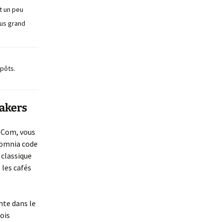
t un peu
lus grand
épôts.
makers
r Com, vous
somnia code
 classique
 les cafés
nte dans le
ois