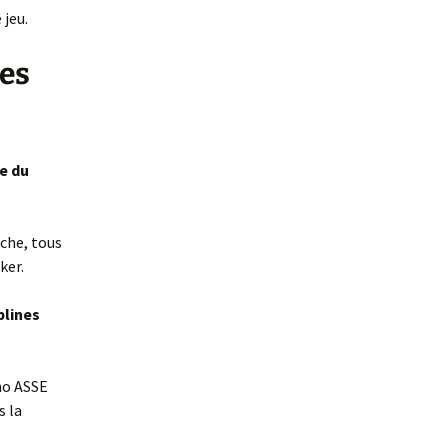
 jeu.
les
e du
nche, tous
ker.
plines
omo ASSE
s la